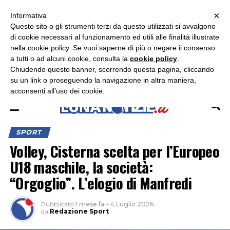
×
ASCOLTA RADIO LUNA
ASCOLTA RADIO IMMAGINE
ASCOLTA RADIO LATINA
Informativa
Questo sito o gli strumenti terzi da questo utilizzati si avvalgono
×
di cookie necessari al funzionamento ed utili alle finalità illustrate
nella cookie policy. Se vuoi saperne di più o negare il consenso
a tutti o ad alcuni cookie, consulta la
cookie policy
.
Chiudendo questo banner, scorrendo questa pagina, cliccando
su un link o proseguendo la navigazione in altra maniera,
acconsenti all’uso dei cookie.
SPORT
Volley, Cisterna scelta per l’Europeo
U18 maschile, la società:
“Orgoglio”. L’elogio di Manfredi
Pubblicato
1 mese fa
–
4 Luglio 2026
da
Redazione Sport