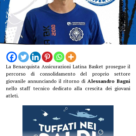
La Benacquista Assicurazioni Latina Basket prosegue il
percorso di consolidamento del proprio settore
giovanile annunciando il ritorno di
Alessandro Bagni
“Con questo provvedimento – dichiara il sindaco Lidano
nello staff tecnico dedicato alla crescita dei giovani
Lucidi – compiamo un passo fondamentale verso la
atleti.
realizzazione di un’opera che la nostra città attende da
anni. Lo stadio Augusto Tasciotti rappresenta un punto
di riferimento per lo sport setino e meritava un
intervento di riqualificazione profondo. Restituiremo
agli atleti, alle società sportive e ai cittadini un impianto
moderno, più sicuro, efficiente e all’altezza delle