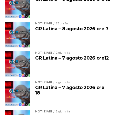
NOTIZIARI
23 ore fa
GR Latina – 8 agosto 2026 ore 7
NOTIZIARI
2 giorni fa
Nel 2025 Alessandro ha inoltre conseguito la
qualifica
GR Latina – 7 agosto 2026 ore12
federale di Allenatore
, che gli consente di guidare
formazioni d’Eccellenza e squadre senior fino alla Serie
B Nazionale, un ulteriore tassello nel suo percorso di
crescita tecnica.
NOTIZIARI
2 giorni fa
GR Latina – 7 agosto 2026 ore
Una crescita costante che oggi la società sceglie di
18
mettere nuovamente al servizio del proprio settore
giovanile, con la convinzione che investire nelle persone
significhi investire nel futuro del club.
NOTIZIARI
2 giorni fa