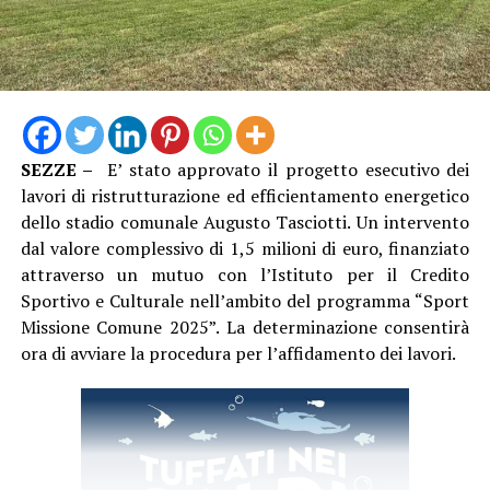
SEZZE –
E’ stato approvato il progetto esecutivo dei
“Vestire la maglia azzurra e conquistare il pass per un
lavori di ristrutturazione ed efficientamento energetico
Campionato Europeo è un sogno che diventa realtà, un
dello stadio comunale Augusto Tasciotti. Un intervento
coronamento incredibile per il lavoro svolto ogni
dal valore complessivo di 1,5 milioni di euro, finanziato
singolo giorno in palestra dal nostro staff e dalla nostra
attraverso un mutuo con l’Istituto per il Credito
atleta – dichiara il Presidente Ing. Riccardo Palumbo –
Sportivo e Culturale nell’ambito del programma “Sport
In un periodo in cui la cronaca locale ci riserva spesso
Missione Comune 2025”. La determinazione consentirà
notizie ed eventi complessi, abbiamo il dovere e
ora di avviare la procedura per l’affidamento dei lavori.
l’orgoglio di raccontare l’altra faccia di Aprilia: quella
fatta di talento, sacrifici, bellezza e grandi vittorie.
Questo traguardo dimostra di cosa sono capaci i nostri
giovani quando vengono sostenuti con competenza e
amore per lo sport.”