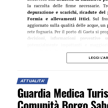
la raccolta delle firme necessarie. T
depurazione e scarichi, ricadute del
Formia e allevamenti ittici
. Sul fr
aggiornato sulla qualità delle acque, un p
rete fognaria. Per il porto di Gaeta si 
decisioni, informazioni preventive 
potenzialmente impattanti e maggiori 
portuali. Per gli allevamenti ittici vie
Regione Lazio per arrivare alla delocalizz
LEGGI L’
alla rimozione delle strutture dismesse. 
aperta a cittadini, associazioni e operatori
proposte e arrivare a un testo condiviso.
ATTUALITA'
Guardia Medica Turis
Comunità Borgo Sabo