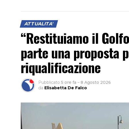
ATTUALITA'
“Restituiamo il Golfo
parte una proposta pe
riqualificazione
Pubblicato
5 ore fa
–
8 Agosto 2026
da
Elisabetta De Falco