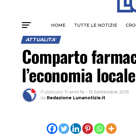
HOME
TUTTE LE NOTIZIE
CRO
ATTUALITA'
Comparto farmace
l’economia locale
Pubblicato
11 anni fa
–
15 Settembre 2015
da
Redazione Lunanotizie.it