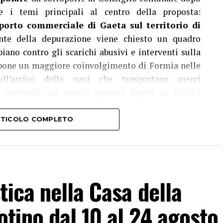
re i temi principali al centro della proposta:
 porto commerciale di Gaeta sul territorio di
onte della depurazione viene chiesto un quadro
iano contro gli scarichi abusivi e interventi sulla
propone un maggiore coinvolgimento di Formia nelle
sull’arrivo delle navi che trasportano merci
controlli sui mezzi pesanti legati ai traffici
ne chiesto invece di coinvolgere Comune di Gaeta e
azione degli impianti dall’area interna del Golfo e
ARTICOLO COMPLETO
Il percorso proseguirà ora con una fase di ascolto
 del territorio, con l’obiettivo di raccogliere nuove
tica nella Casa della
tino dal 10 al 24 agosto