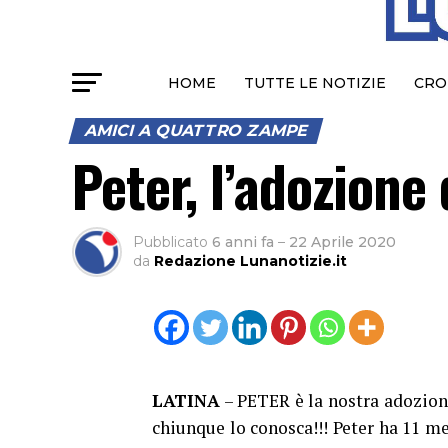
HOME
TUTTE LE NOTIZIE
CRO
AMICI A QUATTRO ZAMPE
Peter, l’adozione
Pubblicato
6 anni fa
–
22 Aprile 2020
da
Redazione Lunanotizie.it
LATINA
– PETER è la nostra adozione
chiunque lo conosca!!! Peter ha 11 mes