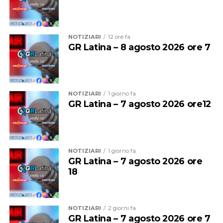
NOTIZIARI
12 ore fa
GR Latina – 8 agosto 2026 ore 7
Per adottarla scrivete al numero whatsapp 338 173
NOTIZIARI
1 giorno fa
2126 con una breve presentazione SOLO SE
GR Latina – 7 agosto 2026 ore12
REALMENTE INTERESSATI (NO CHIAMATE)
NOTIZIARI
1 giorno fa
GR Latina – 7 agosto 2026 ore
18
NOTIZIARI
2 giorni fa
GR Latina – 7 agosto 2026 ore 7