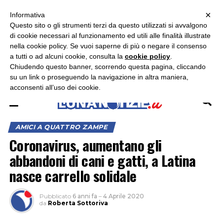
×
ASCOLTA RADIO LUNA
ASCOLTA RADIO IMMAGINE
ASCOLTA RADIO LATINA
Informativa
Questo sito o gli strumenti terzi da questo utilizzati si avvalgono
×
di cookie necessari al funzionamento ed utili alle finalità illustrate
nella cookie policy. Se vuoi saperne di più o negare il consenso
a tutti o ad alcuni cookie, consulta la
cookie policy
.
Chiudendo questo banner, scorrendo questa pagina, cliccando
su un link o proseguendo la navigazione in altra maniera,
acconsenti all’uso dei cookie.
AMICI A QUATTRO ZAMPE
Coronavirus, aumentano gli
abbandoni di cani e gatti, a Latina
nasce carrello solidale
Pubblicato
6 anni fa
–
4 Aprile 2020
da
Roberta Sottoriva