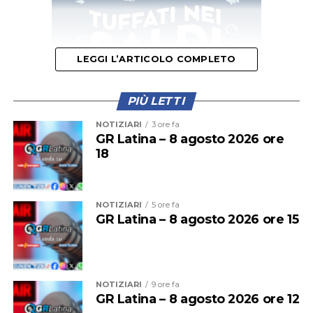
LEGGI L’ARTICOLO COMPLETO
PIÙ LETTI
NOTIZIARI
3 ore fa
GR Latina – 8 agosto 2026 ore
18
Isabella sarà affidata se tenuta in casa e si darà la
precedenza ad adozioni in zona. Sarà chippata,
vaccinata, spulciata e sverminata, con obbligo di
sterlizzazione e solito iter di adozione (controlli pre e
NOTIZIARI
5 ore fa
GR Latina – 8 agosto 2026 ore 15
post affido).
NOTIZIARI
9 ore fa
GR Latina – 8 agosto 2026 ore 12