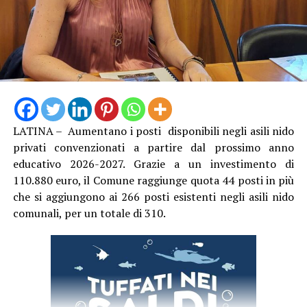
Possono
partecipare i
LATINA – Aumentano i posti disponibili negli asili nido
laureati che
privati convenzionati a partire dal prossimo anno
abbiano
educativo 2026-2027. Grazie a un investimento di
discusso
110.880 euro, il Comune raggiunge quota 44 posti in più
una tesi di
che si aggiungono ai 266 posti esistenti negli asili nido
laurea
comunali, per un totale di 310.
magistrale o
conseguito un diploma di specializzazione negli anni
accademici 2023/2024, 2024/2025 e 2025/2026 (entro il
31 agosto 2026), nelle facoltà di Architettura, Storia
dell’Arte, Lettere, Storia e Conservazione dei Beni
Culturali. Le tesi dovranno riguardare il restauro di beni