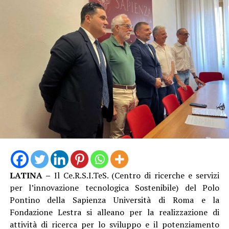
e vicino alle necessità del territorio”.
2026.
Il bando completo e il modello di domanda sono
disponibili sul sito
www.cifram.it
, dove è possibile
consultare tutte le modalità di partecipazione.
LATINA –
Il Ce.R.S.I.TeS. (Centro di ricerche e servizi
per l’innovazione tecnologica Sostenibile) del Polo
Pontino della Sapienza Università di Roma e la
Fondazione Lestra si alleano per la realizzazione di
attività di ricerca per lo sviluppo e il potenziamento