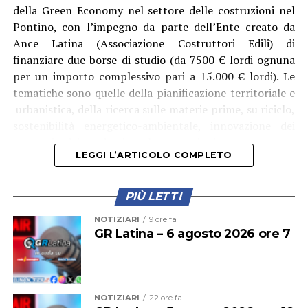
della Green Economy nel settore delle costruzioni nel
Pontino, con l’impegno da parte dell’Ente creato da
Ance Latina (Associazione Costruttori Edili) di
finanziare due borse di studio (da 7500 € lordi ognuna
per un importo complessivo pari a 15.000 € lordi). Le
tematiche sono quelle della pianificazione territoriale e
urbanistica, della ricerca sulle materie prime, su riciclo,
sostenibilità energetico-ambientale, innovazione dei
processi e dei prodotti per le costruzioni.
LEGGI L’ARTICOLO COMPLETO
PIÙ LETTI
NOTIZIARI
9 ore fa
GR Latina – 6 agosto 2026 ore 7
NOTIZIARI
22 ore fa