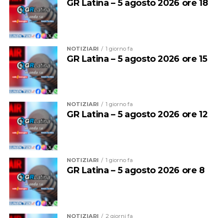
GR Latina – 5 agosto 2026 ore 18
La convenzione, voluta fortemente dal
vicepresidente
di Ance, Ottavio Damiani
, è stata firmata dal
NOTIZIARI
1 giorno fa
presidente della Fondazione Lestra, Pierantonio Palluzzi
GR Latina – 5 agosto 2026 ore 15
e dal direttore del Ce.R.S.I.TeS. professor Alessandro
Corsini, e presentata oggi in una conferenza stampa che
si è tenuta nella Palazzina Direzionale del Polo Pontino
nella Sapienza in viale XIV Maggio.
NOTIZIARI
1 giorno fa
GR Latina – 5 agosto 2026 ore 12
NOTIZIARI
1 giorno fa
GR Latina – 5 agosto 2026 ore 8
NOTIZIARI
2 giorni fa