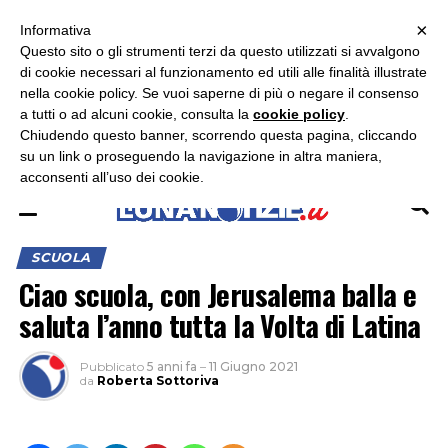
×
ASCOLTA RADIO LUNA
ASCOLTA RADIO IMMAGINE
ASCOLTA RADIO LATINA
Informativa
Questo sito o gli strumenti terzi da questo utilizzati si avvalgono
×
di cookie necessari al funzionamento ed utili alle finalità illustrate
nella cookie policy. Se vuoi saperne di più o negare il consenso
a tutti o ad alcuni cookie, consulta la
cookie policy
.
Chiudendo questo banner, scorrendo questa pagina, cliccando
su un link o proseguendo la navigazione in altra maniera,
acconsenti all’uso dei cookie.
SCUOLA
Ciao scuola, con Jerusalema balla e
saluta l’anno tutta la Volta di Latina
Pubblicato
5 anni fa
–
11 Giugno 2021
da
Roberta Sottoriva