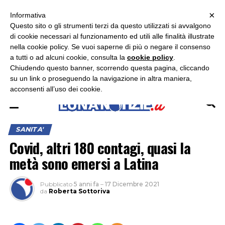
×
ASCOLTA RADIO LUNA
ASCOLTA RADIO IMMAGINE
ASCOLTA RADIO LATINA
Informativa
Questo sito o gli strumenti terzi da questo utilizzati si avvalgono
×
di cookie necessari al funzionamento ed utili alle finalità illustrate
nella cookie policy. Se vuoi saperne di più o negare il consenso
a tutti o ad alcuni cookie, consulta la
cookie policy
.
Chiudendo questo banner, scorrendo questa pagina, cliccando
su un link o proseguendo la navigazione in altra maniera,
acconsenti all’uso dei cookie.
SANITA'
Covid, altri 180 contagi, quasi la
metà sono emersi a Latina
Pubblicato
5 anni fa
–
17 Dicembre 2021
da
Roberta Sottoriva