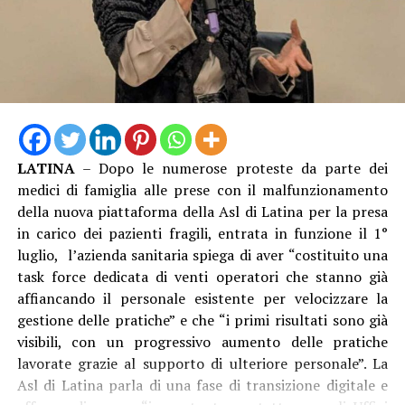
pienamente rispettati e il passaggio tra le aziende
avvenga senza criticità per il personale e per il servizio
reso alla sanità pubblica”.
Al microfono di
Antonella Melito
, che ha visitato per
noi la struttura, la soddisfazione del professor
Riccardo
Lubrano
primario del reparto di Pediatria e
LATINA
– Dopo le numerose proteste da parte dei
Neonatologia
medici di famiglia alle prese con il malfunzionamento
della nuova piattaforma della Asl di Latina per la presa
Audio
in carico dei pazienti fragili, entrata in funzione il 1°
00:00
00:00
Player
luglio, l’azienda sanitaria spiega di aver “costituito una
task force dedicata di venti operatori che stanno già
affiancando il personale esistente per velocizzare la
gestione delle pratiche” e che “i primi risultati sono già
visibili, con un progressivo aumento delle pratiche
lavorate grazie al supporto di ulteriore personale”. La
Asl di Latina parla di una fase di transizione digitale e