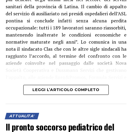
sanitari della provincia di Latina. Il cambio di appalto
del servizio di ausiliariato nei presidi ospedalieri dell’ASL
pontina si conclude infatti senza alcuna perdita
occupazionale: tutti i 189 lavoratori saranno riassorbiti,
mantenendo inalterate le condizioni economiche e
normative maturate negli anni”. Lo comunica in una
nota il sindacato Clas che con le altre sigle sindacali ha
raggiunto l’accordo, al termine del confronto con le
aziende coinvolte nel passaggio dalle società Nova
Società Cooperativa e Dussmann Servizi che gestivano
l’appalto, alle aziende Euro&Promos, Formula Servizi e
Consorzio Stabile Bacnet Facility.
LEGGI L’ARTICOLO COMPLETO
ATTUALITA'
Il pronto soccorso pediatrico del