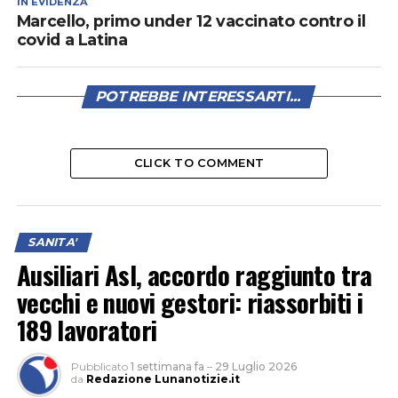
IN EVIDENZA
Marcello, primo under 12 vaccinato contro il
covid a Latina
POTREBBE INTERESSARTI...
CLICK TO COMMENT
SANITA'
Ausiliari Asl, accordo raggiunto tra
vecchi e nuovi gestori: riassorbiti i
189 lavoratori
Pubblicato
1 settimana fa
–
29 Luglio 2026
da
Redazione Lunanotizie.it