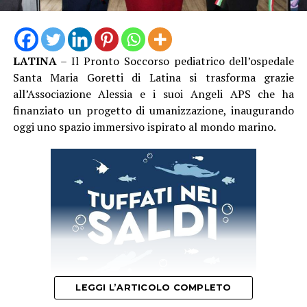
LATINA
– Il Pronto Soccorso pediatrico dell’ospedale
Santa Maria Goretti di Latina si trasforma grazie
all’Associazione Alessia e i suoi Angeli APS che ha
finanziato un progetto di umanizzazione, inaugurando
oggi uno spazio immersivo ispirato al mondo marino.
La trattativa è stata seguita dal Segretario Generale del
Sindacato CLAS Davide Favero, insieme alle
rappresentanti sindacali aziendali Nalin e Sarra, che
hanno accompagnato tutte le fasi del confronto fino
alla sottoscrizione dell’intesa.
“Quello raggiunto è un accordo importante che mette
al centro il lavoro e la dignità delle persone”, dichiara
Davide Favero, Segretario Generale del Sindacato CLAS.
“Nei cambi di appalto il rischio è sempre quello che
LEGGI L’ARTICOLO COMPLETO
siano i lavoratori a pagare il prezzo delle nuove