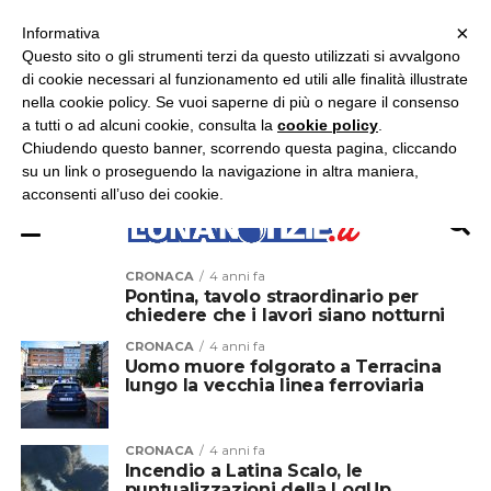
×
ASCOLTA RADIO LUNA
ASCOLTA RADIO IMMAGINE
ASCOLTA RADIO LATINA
Informativa
Questo sito o gli strumenti terzi da questo utilizzati si avvalgono
×
di cookie necessari al funzionamento ed utili alle finalità illustrate
nella cookie policy. Se vuoi saperne di più o negare il consenso
a tutti o ad alcuni cookie, consulta la
cookie policy
.
Chiudendo questo banner, scorrendo questa pagina, cliccando
su un link o proseguendo la navigazione in altra maniera,
acconsenti all’uso dei cookie.
CRONACA
4 anni fa
Pontina, tavolo straordinario per
chiedere che i lavori siano notturni
CRONACA
4 anni fa
Uomo muore folgorato a Terracina
lungo la vecchia linea ferroviaria
CRONACA
4 anni fa
Incendio a Latina Scalo, le
puntualizzazioni della LogUp