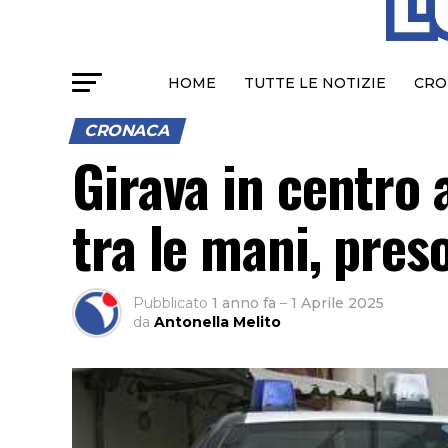
HOME
TUTTE LE NOTIZIE
CRO
CRONACA
Girava in centro 
tra le mani, pres
Pubblicato
1 anno fa
–
1 Aprile 2025
da
Antonella Melito