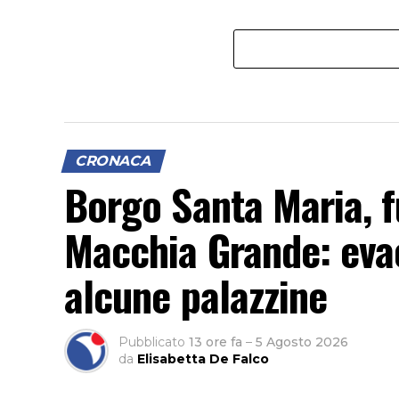
CRONACA
Borgo Santa Maria, f
Macchia Grande: evacu
alcune palazzine
Pubblicato
13 ore fa
–
5 Agosto 2026
da
Elisabetta De Falco