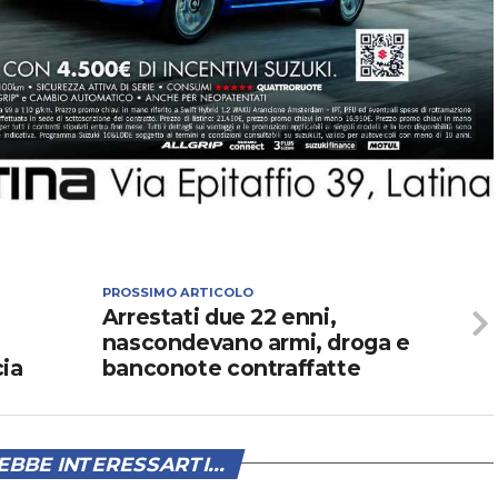
PROSSIMO ARTICOLO
Arrestati due 22 enni,
nascondevano armi, droga e
cia
banconote contraffatte
BBE INTERESSARTI...