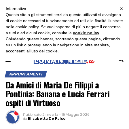
×
ASCOLTA RADIO LUNA
ASCOLTA RADIO IMMAGINE
ASCOLTA RADIO LATINA
Informativa
Questo sito o gli strumenti terzi da questo utilizzati si avvalgono
×
di cookie necessari al funzionamento ed utili alle finalità illustrate
nella cookie policy. Se vuoi saperne di più o negare il consenso
a tutti o ad alcuni cookie, consulta la
cookie policy
.
Chiudendo questo banner, scorrendo questa pagina, cliccando
su un link o proseguendo la navigazione in altra maniera,
acconsenti all’uso dei cookie.
APPUNTAMENTI
Da Amici di Maria De Filippi a
Pontinia: Banana e Lucia Ferrari
ospiti di Virtuoso
Pubblicato
3 mesi fa
–
16 Maggio 2026
da
Elisabetta De Falco