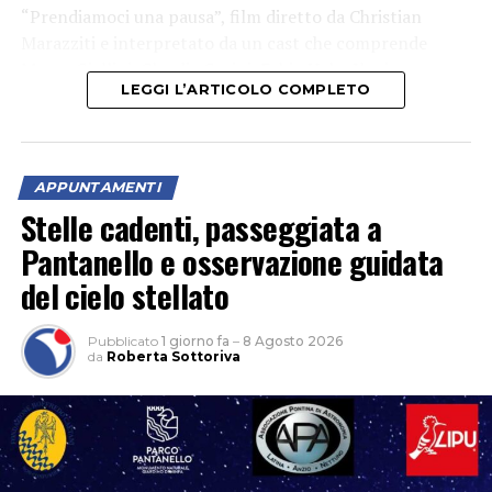
“Prendiamoci una pausa”, film diretto da Christian
Marazziti e interpretato da un cast che comprende
Marco Giallini, Claudia Gerini, Fabio Volo, Ilenia
LEGGI L’ARTICOLO COMPLETO
Pastorelli e Paolo Calabresi.
APPUNTAMENTI
Stelle cadenti, passeggiata a
Pantanello e osservazione guidata
del cielo stellato
Pubblicato
1 giorno fa
–
8 Agosto 2026
da
Roberta Sottoriva
Ospiti della serata il regista Christian Marazziti e Marco
Giallini, che hanno incontrato il pubblico al termine
della proiezione, raccontando la realizzazione del film e