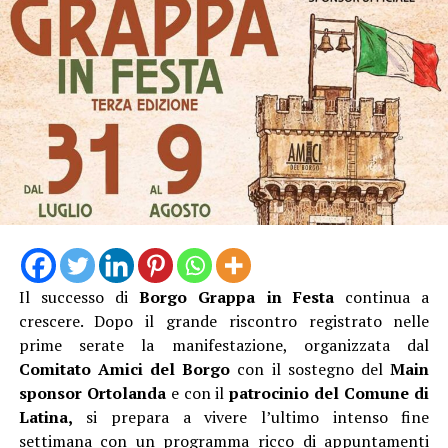
L’ingresso con unico orario alle 19 Dalle 19:15 alle
20:45, l’escursione, poi la pausa per cena al sacco, quindi
dalle 21:20 alle 23:00 l’ Osservazione guidata del cielo
stellato con gli esperti dell’APA.
Biglietto 10 euro.
Il successo di
Borgo Grappa in Festa
continua a
crescere. Dopo il grande riscontro registrato nelle
prime serate la manifestazione, organizzata dal
Comitato Amici del Borgo
con il sostegno del
Main
sponsor Ortolanda
e con il
patrocinio del Comune di
Latina,
si prepara a vivere l’ultimo intenso fine
settimana con un programma ricco di appuntamenti