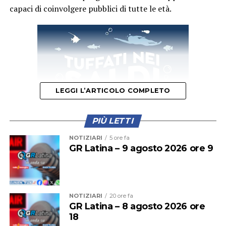
capaci di coinvolgere pubblici di tutte le età.
LEGGI L’ARTICOLO COMPLETO
PIÙ LETTI
NOTIZIARI
5 ore fa
GR Latina – 9 agosto 2026 ore 9
Il primo appuntamento del weekend è quello di domani,
sabato 8 agosto
, quando la festa si aprirà con un
momento dedicato alla cultura. Protagonista sarà la
presentazione del libro
“Percorsi incerti. Vite di madri
NOTIZIARI
20 ore fa
GR Latina – 8 agosto 2026 ore
tra l’essere grembo e arciere”
della scrittrice Carla
18
Zanchetta, che dialogherà con l’avvocato Adele Morelli,