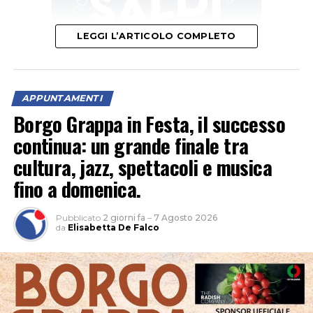
LEGGI L’ARTICOLO COMPLETO
APPUNTAMENTI
“Un’occasione per vivere la natura al calar del sole e
Borgo Grappa in Festa, il successo
scoprire le meraviglie del cielo notturno tra stelle,
continua: un grande finale tra
costellazioni e pianeti”, è l’invito della Fondazione
cultura, jazz, spettacoli e musica
Caetani. Nel parco naturale non c’è inquinamento
fino a domenica.
luminoso e la volta celeste appare ancora più
spettacolare.
Pubblicato
2 giorni fa
–
7 Agosto 2026
da
Elisabetta De Falco