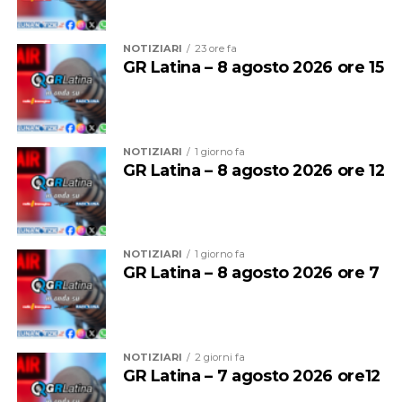
moderatrice dell’incontro. Un’occasione di confronto e
riflessione che arricchisce ulteriormente il programma
NOTIZIARI
23 ore fa
della manifestazione.
GR Latina – 8 agosto 2026 ore 15
NOTIZIARI
1 giorno fa
GR Latina – 8 agosto 2026 ore 12
NOTIZIARI
1 giorno fa
GR Latina – 8 agosto 2026 ore 7
La musica continuerà poi ad essere protagonista sui tre
palchi della festa.
NOTIZIARI
2 giorni fa
GR Latina – 7 agosto 2026 ore12
Sul palco del
Grappa Jazz Festival
salirà il
Luca