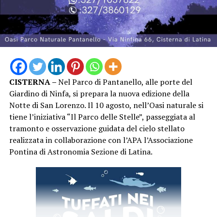
Cinema”: non soltanto una rassegna di proiezioni, ma
un’occasione per avvicinare il pubblico ai protagonisti e
agli autori del cinema italiano.
Piazza Lanzuisi si è così confermata ancora una volta
luogo di incontro e condivisione, con una nuova serata
capace di richiamare una significativa presenza di
CISTERNA –
Nel Parco di Pantanello, alle porte del
pubblico nel centro storico di San Felice Circeo. “Un
Giardino di Ninfa, si prepara la nuova edizione della
Mare di Cinema” proseguirà con i prossimi
Notte di San Lorenzo. Il 10 agosto, nell’Oasi naturale si
appuntamenti in programma, continuando a unire
tiene l’iniziativa “Il Parco delle Stelle”, passeggiata al
cinema, cultura e territorio nelle serate estive di San
tramonto e osservazione guidata del cielo stellato
Felice Circeo.
realizzata in collaborazione con l’APA l’Associazione
Pontina di Astronomia Sezione di Latina.