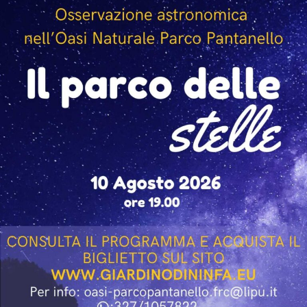
condividendo aneddoti ed esperienze legate al set e al
loro lavoro nel cinema. Tra gli ospiti presenti anche il
regista Paolo Genovese, già protagonista della serata
inaugurale della rassegna.
L’incontro con Giallini e Marazziti ha regalato al
pubblico momenti di confronto, ironia e spontaneità,
confermando lo spirito che caratterizza “Un Mare di