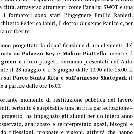
ia città, attraverso strumenti come l’analisi SWOT e una
a. I formatori sono stati l’ingegnere Emilio Ranieri,
rchitetto Federico Ianiri, il dottor Giuseppe Panico e, per
Mauro Iberite.
anno progettato la riqualificazione di un elemento del
rato su Palazzo Key e Mulino Piattella,
mentre il
rgreen e
i loro progetti verranno presentati nell’Aula
te il 28 maggio e il 3 giugno dalle 10.00 alle 13.00. Il
li sul
Parco Santa Rita e sull’annesso Skatepark
il
a partire dalle ore 16.00.
ortante momento di restituzione pubblica del lavoro
enti, pertanto è auspicabile una nutrita partecipazione –
Il progetto ha impegnato gli alunni per un intero anno
sservato, analizzato e reinterpretato spazi, bisogni e
do riflessioni, proposte e visioni, attività che hanno