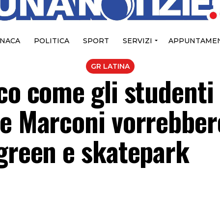
NACA
POLITICA
SPORT
SERVIZI
APPUNTAMEN
GR LATINA
co come gli studenti 
 e Marconi vorrebber
rgreen e skatepark