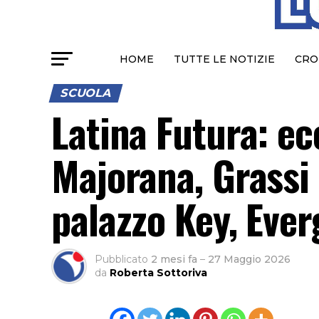
HOME
TUTTE LE NOTIZIE
CRO
SCUOLA
Latina Futura: ec
Majorana, Grassi
palazzo Key, Eve
Pubblicato
2 mesi fa
–
27 Maggio 2026
da
Roberta Sottoriva