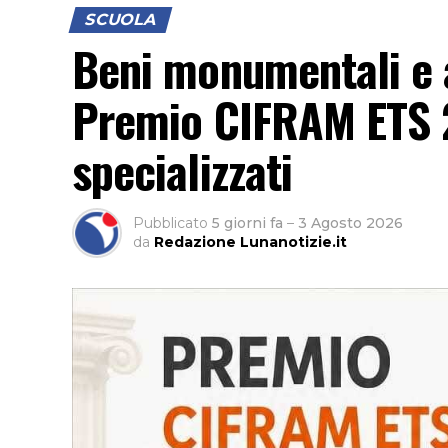
SCUOLA
Beni monumentali e a
Premio CIFRAM ETS 2
specializzati
Pubblicato
5 giorni fa
–
3 Agosto 2026
da
Redazione Lunanotizie.it