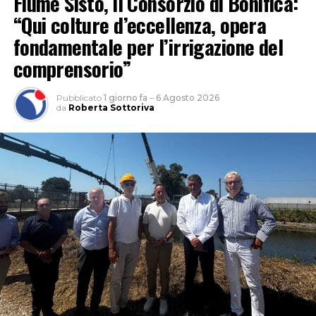
Fiume Sisto, il Consorzio di Bonifica:
“Qui colture d’eccellenza, opera
fondamentale per l’irrigazione del
comprensorio”
Pubblicato
1 giorno fa
–
6 Agosto 2026
da
Roberta Sottoriva