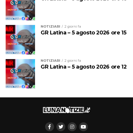
scatole cinesi”. Tra sogno, illusione e realtà.
NOTIZIARI
2 giorni fa
GR Latina – 5 agosto 2026 ore 15
NOTIZIARI
2 giorni fa
GR Latina – 5 agosto 2026 ore 12
Sul palco, nel cartellone culturale della Fondazione
Roffredo Caetani, con gli attori, ci saranno i jazzisti
Erasmo Bencivenga al pianoforte, Nicola Borrelli al
contrabbasso e Giorgio Raponi alla batteria con una
giovanissima cantante, Laura Sangermano; si
muoveranno i danzatori Alessia Campagna e Francesco