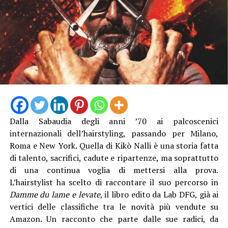
“La struttura messa in funzione questa mattina è lunga
13 metri e alta 3 metri, con travi in acciaio e specifici
trattamenti protettivi per garantire la durabilità anche
in ambienti marini”, è stato spiegato. Con il direttore
generale Natalino Corbo e il presidente del Consorzio di
Bonifica Lino Conti, erano presenti l’assessore regionale
Dalla Sabaudia degli anni ’70 ai palcoscenici
all’Agricoltura Giancarlo Righini, il direttore generale di
internazionali dell’hairstyling, passando per Milano,
Anbi Lazio Andrea Renna, il presidente della
Roma e New York. Quella di Kikò Nalli è una storia fatta
commissione regionale attività produttive, Vittorio
di talento, sacrifici, cadute e ripartenze, ma soprattutto
Sambucci e il sindaco di Terracina Francesco Giannetti.
di una continua voglia di mettersi alla prova.
L’hairstylist ha scelto di raccontare il suo percorso in
Damme du lame e levate
, il libro edito da Lab DFG, già ai
vertici delle classifiche tra le novità più vendute su
Amazon. Un racconto che parte dalle sue radici, da