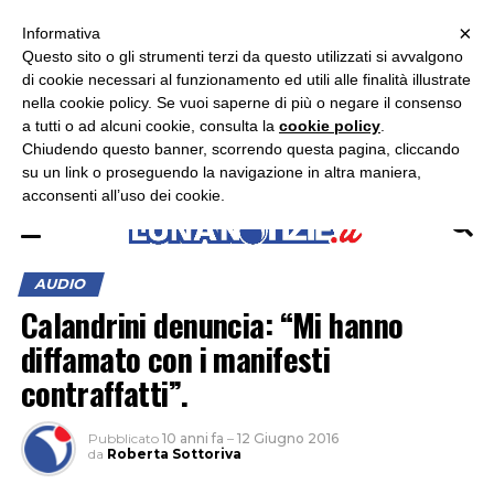
×
ASCOLTA RADIO LUNA
ASCOLTA RADIO IMMAGINE
ASCOLTA RADIO LATINA
Informativa
Questo sito o gli strumenti terzi da questo utilizzati si avvalgono
×
di cookie necessari al funzionamento ed utili alle finalità illustrate
nella cookie policy. Se vuoi saperne di più o negare il consenso
a tutti o ad alcuni cookie, consulta la
cookie policy
.
Chiudendo questo banner, scorrendo questa pagina, cliccando
su un link o proseguendo la navigazione in altra maniera,
acconsenti all’uso dei cookie.
AUDIO
Calandrini denuncia: “Mi hanno
diffamato con i manifesti
contraffatti”.
Pubblicato
10 anni fa
–
12 Giugno 2016
da
Roberta Sottoriva