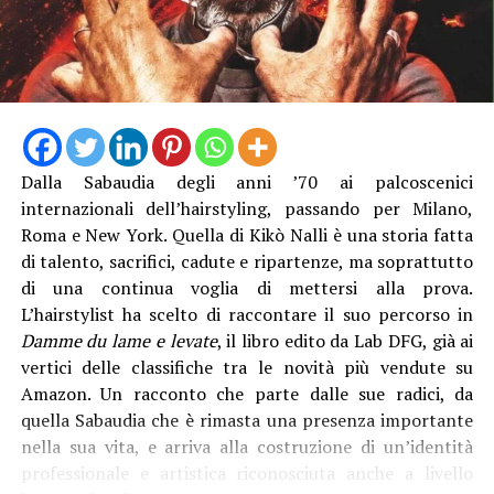
“La struttura messa in funzione questa mattina è lunga
13 metri e alta 3 metri, con travi in acciaio e specifici
trattamenti protettivi per garantire la durabilità anche
in ambienti marini”, è stato spiegato. Con il direttore
generale Natalino Corbo e il presidente del Consorzio di
Bonifica Lino Conti, erano presenti l’assessore regionale
Dalla Sabaudia degli anni ’70 ai palcoscenici
all’Agricoltura Giancarlo Righini, il direttore generale di
internazionali dell’hairstyling, passando per Milano,
Anbi Lazio Andrea Renna, il presidente della
Roma e New York. Quella di Kikò Nalli è una storia fatta
commissione regionale attività produttive, Vittorio
di talento, sacrifici, cadute e ripartenze, ma soprattutto
Sambucci e il sindaco di Terracina Francesco Giannetti.
di una continua voglia di mettersi alla prova.
L’hairstylist ha scelto di raccontare il suo percorso in
Damme du lame e levate
, il libro edito da Lab DFG, già ai
vertici delle classifiche tra le novità più vendute su
Amazon. Un racconto che parte dalle sue radici, da
quella Sabaudia che è rimasta una presenza importante
nella sua vita, e arriva alla costruzione di un’identità
professionale e artistica riconosciuta anche a livello