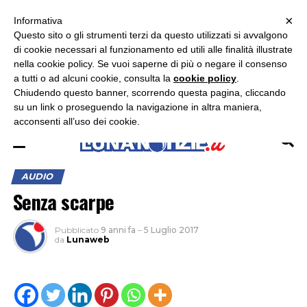
×
ASCOLTA RADIO LUNA
ASCOLTA RADIO IMMAGINE
ASCOLTA RADIO LATINA
Informativa
Questo sito o gli strumenti terzi da questo utilizzati si avvalgono
×
di cookie necessari al funzionamento ed utili alle finalità illustrate
nella cookie policy. Se vuoi saperne di più o negare il consenso
a tutti o ad alcuni cookie, consulta la
cookie policy
.
Chiudendo questo banner, scorrendo questa pagina, cliccando
su un link o proseguendo la navigazione in altra maniera,
acconsenti all’uso dei cookie.
AUDIO
Senza scarpe
Pubblicato
9 anni fa
–
5 Luglio 2017
da
Lunaweb