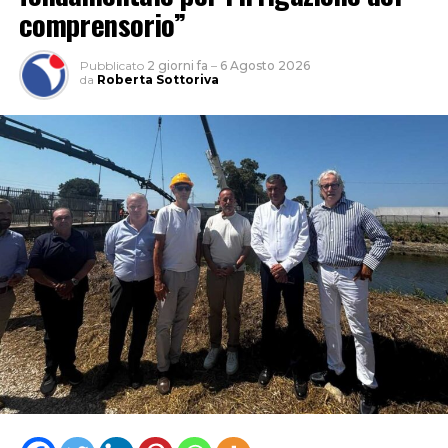
comprensorio”
Pubblicato
2 giorni fa
–
6 Agosto 2026
da
Roberta Sottoriva