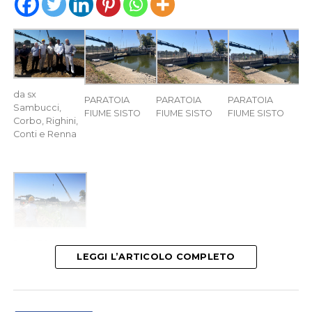
da sx
PARATOIA
PARATOIA
PARATOIA
Sambucci,
FIUME SISTO
FIUME SISTO
FIUME SISTO
Corbo, Righini,
Conti e Renna
PARATOIA
FIUME SISTO
LEGGI L’ARTICOLO COMPLETO
LATINA
– E’ stata inaugurata questa mattina dal
Consorzio di Bonifica Lazio Sud Ovest la nuova paratoia