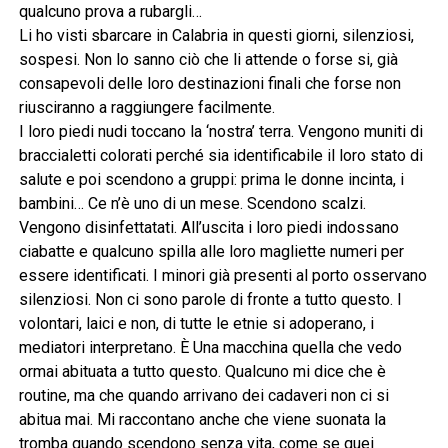
qualcuno prova a rubargli…
Li ho visti sbarcare in Calabria in questi giorni, silenziosi,
sospesi. Non lo sanno ciò che li attende o forse si, già
consapevoli delle loro destinazioni finali che forse non
riusciranno a raggiungere facilmente.
I loro piedi nudi toccano la ‘nostra’ terra. Vengono muniti di
braccialetti colorati perché sia identificabile il loro stato di
salute e poi scendono a gruppi: prima le donne incinta, i
bambini… Ce n’è uno di un mese. Scendono scalzi.
Vengono disinfettatati. All’uscita i loro piedi indossano
ciabatte e qualcuno spilla alle loro magliette numeri per
essere identificati. I minori già presenti al porto osservano
silenziosi. Non ci sono parole di fronte a tutto questo. I
volontari, laici e non, di tutte le etnie si adoperano, i
mediatori interpretano. È Una macchina quella che vedo
ormai abituata a tutto questo. Qualcuno mi dice che è
routine, ma che quando arrivano dei cadaveri non ci si
abitua mai. Mi raccontano anche che viene suonata la
tromba quando scendono senza vita, come se quei