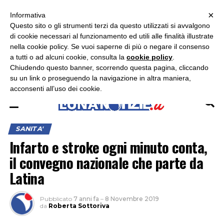
×
ASCOLTA RADIO LUNA
ASCOLTA RADIO IMMAGINE
ASCOLTA RADIO LATINA
Informativa
Questo sito o gli strumenti terzi da questo utilizzati si avvalgono
×
di cookie necessari al funzionamento ed utili alle finalità illustrate
nella cookie policy. Se vuoi saperne di più o negare il consenso
a tutti o ad alcuni cookie, consulta la
cookie policy
.
Chiudendo questo banner, scorrendo questa pagina, cliccando
su un link o proseguendo la navigazione in altra maniera,
acconsenti all’uso dei cookie.
SANITA'
Infarto e stroke ogni minuto conta,
il convegno nazionale che parte da
Latina
Pubblicato
7 anni fa
–
8 Novembre 2019
da
Roberta Sottoriva