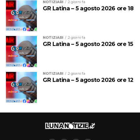
NOTIZIARI
2 giorni fa
Neonatologia
GR Latina – 5 agosto 2026 ore 18
Audio
00:00
00:00
Player
NOTIZIARI
2 giorni fa
GR Latina – 5 agosto 2026 ore 15
NOTIZIARI
2 giorni fa
GR Latina – 5 agosto 2026 ore 12
“Particolarmente significativo è stato il percorso che ha
portato alla scelta del tema grafico. L’ambientazione è
infatti il risultato di un contest che ha coinvolto le
scuole della città di Latina e i cittadini attraverso i social
network. Sono stati proprio i bambini, insieme alla