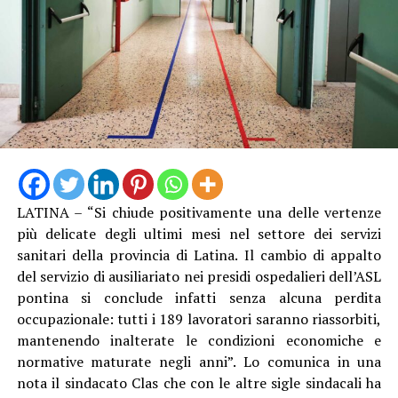
disposizione un medico e un infermiere per tutta la
durata del servizio. Il progetto – aggiunge il dott. Licata
– sarà interamente finanziato dal Comune di Latina e
costruito attraverso una proficua collaborazione tra
istituzioni”.
LATINA – “Si chiude positivamente una delle vertenze
più delicate degli ultimi mesi nel settore dei servizi
sanitari della provincia di Latina. Il cambio di appalto
del servizio di ausiliariato nei presidi ospedalieri dell’ASL
pontina si conclude infatti senza alcuna perdita
occupazionale: tutti i 189 lavoratori saranno riassorbiti,
mantenendo inalterate le condizioni economiche e
Dal 10 al 24 agosto, tutti i giorni dalle 9 alle 12 e dalle
normative maturate negli anni”. Lo comunica in una
15 alle 17, nei locali della Casa della Comunità di Borgo
nota il sindacato Clas che con le altre sigle sindacali ha
Sabotino, sarà dunque operativo un presidio sanitario