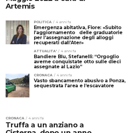
Artemis
POLITICA
4 anni fa
Emergenza abitativa, Fiore: «Subito
l’aggiornamento delle graduatorie
per l’assegnazione degli alloggi
recuperati dall’Ater»
ATTUALITA'
4 anni fa
Bandiere Blu, Stefanelli: “Orgoglio
averne conquistate otto sulle dieci
assegnate al Lazio”
CRONACA
4 anni fa
Vasto sbancamento abusivo a Ponza,
sequestrata l’area e l’escavatore
CRONACA
4 anni fa
Truffa a un anziano a
Cisterna, dopo un anno