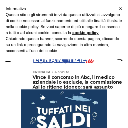
×
ASCOLTA RADIO LUNA
ASCOLTA RADIO IMMAGINE
ASCOLTA RADIO LATINA
Informativa
Questo sito o gli strumenti terzi da questo utilizzati si avvalgono
×
di cookie necessari al funzionamento ed utili alle finalità illustrate
nella cookie policy. Se vuoi saperne di più o negare il consenso
a tutti o ad alcuni cookie, consulta la
cookie policy
.
Chiudendo questo banner, scorrendo questa pagina, cliccando
su un link o proseguendo la navigazione in altra maniera,
acconsenti all’uso dei cookie.
CRONACA
4 anni fa
Vince il concorso in Abc, il medico
aziendale lo esclude, la commissione
Asl lo ritiene idoneo: sarà assunto