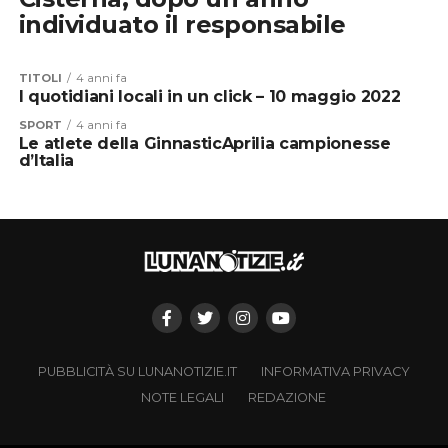
individuato il responsabile
TITOLI
4 anni fa
I quotidiani locali in un click – 10 maggio 2022
SPORT
4 anni fa
Le atlete della GinnasticAprilia campionesse
d’Italia
PUBBLICITÀ SU LUNANOTIZIE.IT
INFORMATIVA PRIVACY
NOTE LEGALI
REDAZIONE