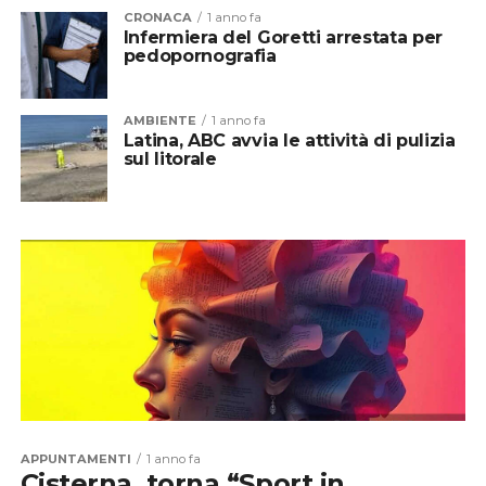
CRONACA
1 anno fa
Infermiera del Goretti arrestata per
pedopornografia
AMBIENTE
1 anno fa
Latina, ABC avvia le attività di pulizia
sul litorale
APPUNTAMENTI
1 anno fa
Cisterna, torna “Sport in