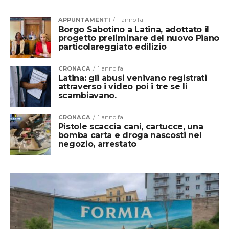
APPUNTAMENTI
1 anno fa
Borgo Sabotino a Latina, adottato il
progetto preliminare del nuovo Piano
particolareggiato edilizio
CRONACA
1 anno fa
Latina: gli abusi venivano registrati
attraverso i video poi i tre se li
scambiavano.
CRONACA
1 anno fa
Pistole scaccia cani, cartucce, una
bomba carta e droga nascosti nel
negozio, arrestato