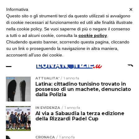
×
ASCOLTA RADIO LUNA
ASCOLTA RADIO IMMAGINE
ASCOLTA RADIO LATINA
Informativa
Questo sito o gli strumenti terzi da questo utilizzati si avvalgono
×
di cookie necessari al funzionamento ed utili alle finalità illustrate
nella cookie policy. Se vuoi saperne di più o negare il consenso
a tutti o ad alcuni cookie, consulta la
cookie policy
.
Chiudendo questo banner, scorrendo questa pagina, cliccando
su un link o proseguendo la navigazione in altra maniera,
acconsenti all’uso dei cookie.
ATTUALITA'
1 anno fa
Latina: cittadino tunisino trovato in
possesso di un machete, denunciato
dalla Polizia
IN EVIDENZA
1 anno fa
Al via a Sabaudia la terza edizione
della Rizzardi Padel Cup
CRONACA
1 anno fa