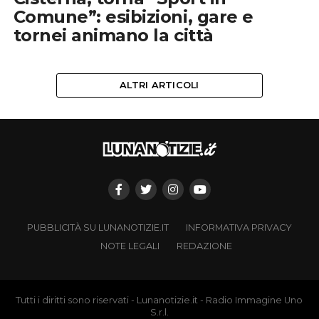
Comune”: esibizioni, gare e
tornei animano la città
ALTRI ARTICOLI
PUBBLICITÀ SU LUNANOTIZIE.IT
INFORMATIVA PRIVACY
NOTE LEGALI
REDAZIONE
Tutti i diritti sono riservati - Lunanotizie.it - Radio Immagine Uno
S.r.l.