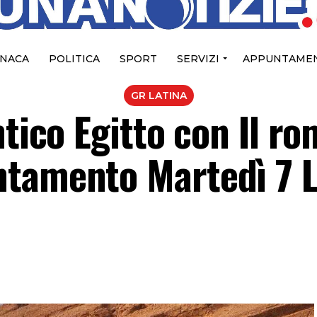
NACA
POLITICA
SPORT
SERVIZI
APPUNTAMEN
GR LATINA
ntico Egitto con Il r
tamento Martedì 7 L