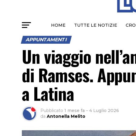
HOME
TUTTE LE NOTIZIE
CRO
APPUNTAMENTI
Un viaggio nell’a
di Ramses. Appun
a Latina
Pubblicato
1 mese fa
–
4 Luglio 2026
da
Antonella Melito