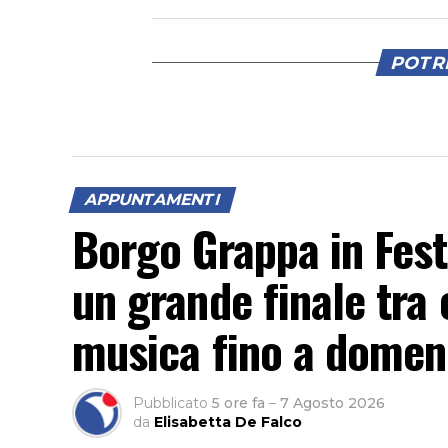
POTRE
APPUNTAMENTI
Borgo Grappa in Fest
un grande finale tra c
musica fino a domen
Pubblicato
5 ore fa
–
7 Agosto 2026
da
Elisabetta De Falco