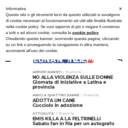
×
ASCOLTA RADIO LUNA
ASCOLTA RADIO IMMAGINE
ASCOLTA RADIO LATINA
Informativa
Questo sito o gli strumenti terzi da questo utilizzati si avvalgono
×
di cookie necessari al funzionamento ed utili alle finalità illustrate
nella cookie policy. Se vuoi saperne di più o negare il consenso
a tutti o ad alcuni cookie, consulta la
cookie policy
.
Chiudendo questo banner, scorrendo questa pagina, cliccando
su un link o proseguendo la navigazione in altra maniera,
acconsenti all’uso dei cookie.
APPUNTAMENTI
13 anni fa
NO ALLA VIOLENZA SULLE DONNE
Giornata di iniziative a Latina e
provincia
AMICI A QUATTRO ZAMPE
13 anni fa
ADOTTA UN CANE
Cucciolo in adozione
ATTUALITA'
13 anni fa
EMIS KILLA A LA FELTRINELLI
Sabato fan in fila per un autografo