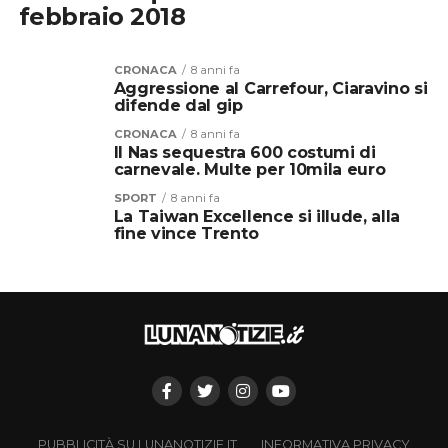
febbraio 2018
CRONACA
8 anni fa
Aggressione al Carrefour, Ciaravino si
difende dal gip
CRONACA
8 anni fa
Il Nas sequestra 600 costumi di
carnevale. Multe per 10mila euro
SPORT
8 anni fa
La Taiwan Excellence si illude, alla
fine vince Trento
PUBBLICITÀ SU LUNANOTIZIE.IT
INFORMATIVA PRIVACY