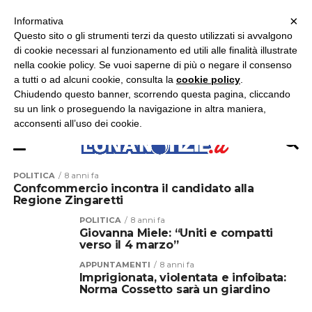
×
ASCOLTA RADIO LUNA
ASCOLTA RADIO IMMAGINE
ASCOLTA RADIO LATINA
Informativa
Questo sito o gli strumenti terzi da questo utilizzati si avvalgono
×
di cookie necessari al funzionamento ed utili alle finalità illustrate
nella cookie policy. Se vuoi saperne di più o negare il consenso
a tutti o ad alcuni cookie, consulta la
cookie policy
.
Chiudendo questo banner, scorrendo questa pagina, cliccando
su un link o proseguendo la navigazione in altra maniera,
acconsenti all’uso dei cookie.
POLITICA
8 anni fa
Confcommercio incontra il candidato alla
Regione Zingaretti
POLITICA
8 anni fa
Giovanna Miele: “Uniti e compatti
verso il 4 marzo”
APPUNTAMENTI
8 anni fa
Imprigionata, violentata e infoibata:
Norma Cossetto sarà un giardino