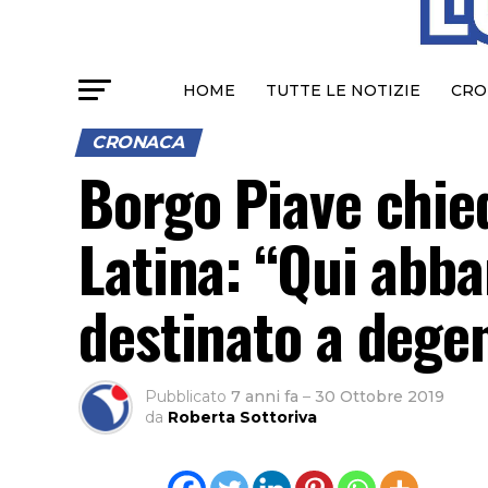
HOME
TUTTE LE NOTIZIE
CRO
CRONACA
Borgo Piave chied
Latina: “Qui abb
destinato a dege
Pubblicato
7 anni fa
–
30 Ottobre 2019
da
Roberta Sottoriva