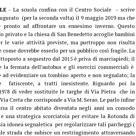
LE
– La scuola confina con il Centro Sociale – scrive
augurato (per la seconda volta) il 9 maggio 2019 ma che
 e pronto ad affrontare un ennesimo inverno. Questo
 privato e la chiesa di San Benedetto accoglie bambini
r le varie attività previste, ma purtroppo non risulta
re come dovrebbe esserlo per un pubblico così fragile. La
ttoposto a sequestro dal 2015 è priva di marciapiedi; il
e la fermata dell’autobus e gli esercizi commerciali è
e ad evidenziare un tombino aperto e non segnalato; la
 fatiscente, a tratti inesistente. Riguardo poi la
978 di veder sostituite le targhe di Via Pietra che in
e Via Creta che corrisponde a Via M. Serao. Le parlo infine
ersa il centro abitato diventata negli anni un comodo
e una strategica scorciatoia per evitare la Rotonda di
sia idonea segnaletica per regolarizzare tali parcheggi (
ale strada che subisce un restringimento attraversando