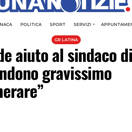
NACA
POLITICA
SPORT
SERVIZI
APPUNTAMEN
GR LATINA
e aiuto al sindaco d
andono gravissimo
nerare”