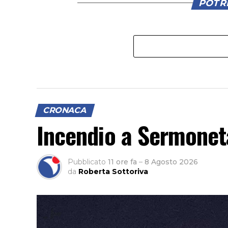
POTRE
CRONACA
Incendio a Sermonet
Pubblicato
11 ore fa
–
8 Agosto 2026
da
Roberta Sottoriva