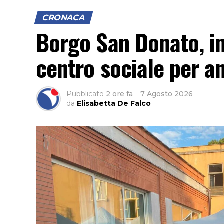
CRONACA
Borgo San Donato, in
centro sociale per an
Pubblicato
2 ore fa
–
7 Agosto 2026
da
Elisabetta De Falco