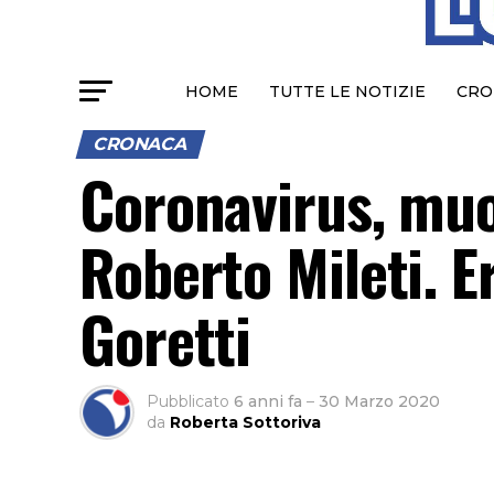
HOME
TUTTE LE NOTIZIE
CRO
CRONACA
Coronavirus, muor
Roberto Mileti. E
Goretti
Pubblicato
6 anni fa
–
30 Marzo 2020
da
Roberta Sottoriva