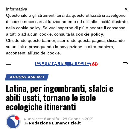
×
ASCOLTA RADIO LUNA
ASCOLTA RADIO IMMAGINE
ASCOLTA RADIO LATINA
Informativa
Questo sito o gli strumenti terzi da questo utilizzati si avvalgono
×
di cookie necessari al funzionamento ed utili alle finalità illustrate
nella cookie policy. Se vuoi saperne di più o negare il consenso
a tutti o ad alcuni cookie, consulta la
cookie policy
.
Chiudendo questo banner, scorrendo questa pagina, cliccando
su un link o proseguendo la navigazione in altra maniera,
acconsenti all’uso dei cookie.
APPUNTAMENTI
Latina, per ingombranti, sfalci e
abiti usati, tornano le isole
ecologiche itineranti
Pubblicato
6 anni fa
–
29 Gennaio 2021
da
Redazione Lunanotizie.it