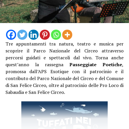
Tre appuntamenti tra natura, teatro e musica per
scoprire il Parco Nazionale del Circeo attraverso
Camminando nel borgo si incroceranno proposte
percorsi guidati e spettacoli dal vivo. Torna anche
artistiche per tutti i gusti. Presso l’Infermeria dei
quest’anno la rassegna
Passeggiate Poetiche
,
Conversi andrà in scena lo spettacolo di teatro-danza
promossa dall’APS Exotique con il patrocinio e il
“Le Donne del Fuoco” a cura di Piedi Scalzi, un’opera
contributo del Parco Nazionale del Circeo e del Comune
intensa ispirata all’universo femminile medievale,
di San Felice Circeo, oltre al patrocinio delle Pro Loco di
mentre la Grande Arena si accenderà con le maestose
Sabaudia e San Felice Circeo.
esibizioni di danza con il fuoco e teatro fisico della
compagnia Una Lamp.
Una delle grandi novità di questa edizione sarà la visita
straordinaria del laghetto nel Giardino degli Ulivi del
Vivaio Aumenta, un incantevole giardino all’italiana in