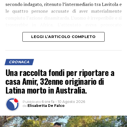
secondo indagato, ritenuto l’intermediario tra Lavitola e
le quattro persone accusate di aver materialmente
compiuto l’azione dinamitarda. L’uomo è irreperibile e si
troverebbe in Africa. L’attentato aveva provocato
l’esplosione di un ordigno davanti alla villetta di
LEGGI L’ARTICOLO COMPLETO
Ranucci. Il giornalista era rimasto illeso. Alla fine di
giugno erano già state arrestate quattro persone
ritenute gli esecutori materiali. Ora l’inchiesta della
Procura di Roma punta a ricostruire la presunta catena
CRONACA
di responsabilità che avrebbe portato alla pianificazione
Una raccolta fondi per riportare a
dell’attentato.
casa Amir, 32enne originario di
Latina morto in Australia.
Pubblicato
6 ore fa
–
10 Agosto 2026
da
Elisabetta De Falco