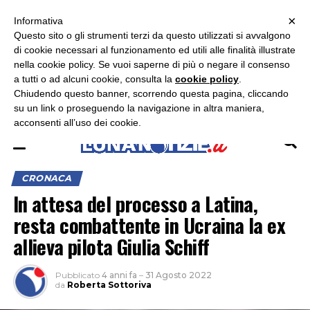
×
ASCOLTA RADIO LUNA
ASCOLTA RADIO IMMAGINE
ASCOLTA RADIO LATINA
Informativa
Questo sito o gli strumenti terzi da questo utilizzati si avvalgono
×
di cookie necessari al funzionamento ed utili alle finalità illustrate
nella cookie policy. Se vuoi saperne di più o negare il consenso
a tutti o ad alcuni cookie, consulta la
cookie policy
.
Chiudendo questo banner, scorrendo questa pagina, cliccando
su un link o proseguendo la navigazione in altra maniera,
acconsenti all’uso dei cookie.
CRONACA
In attesa del processo a Latina,
resta combattente in Ucraina la ex
allieva pilota Giulia Schiff
Pubblicato
4 anni fa
–
31 Agosto 2022
da
Roberta Sottoriva