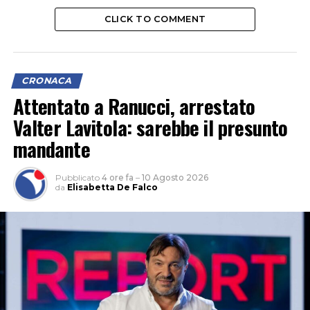
CLICK TO COMMENT
CRONACA
Attentato a Ranucci, arrestato
Valter Lavitola: sarebbe il presunto
mandante
Pubblicato
4 ore fa
–
10 Agosto 2026
da
Elisabetta De Falco