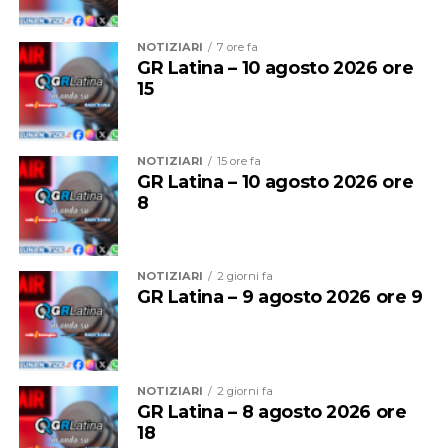
interamente finanziato dalla Regione Lazio. L’intervento
prevede la riqualificazione degli ambienti per consentire
lo svolgimento di attività e servizi rivolti alle persone
NOTIZIARI
7 ore fa
GR Latina – 10 agosto 2026 ore
autistiche e alle loro famiglie.
15
NOTIZIARI
15 ore fa
GR Latina – 10 agosto 2026 ore
8
NOTIZIARI
2 giorni fa
GR Latina – 9 agosto 2026 ore 9
All’interno dell’appartamento saranno realizzati una
NOTIZIARI
2 giorni fa
stanza per i colloqui, uno spazio dedicato alle diverse
GR Latina – 8 agosto 2026 ore
terapie, un ambiente destinato ad altre attività e i
18
servizi igienici. L’immobile si trova nella stessa palazzina