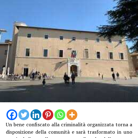
Amir viene ricordato dagli amici come una persona
buona, rispettosa e generosa. Il suo motto era “Never
Give Up”, diventato anche il messaggio dell’appello alla
solidarietà rivolto alla comunità. Chi non può
contribuire economicamente può comunque aiutare
condividendo la raccolta fondi.
Il link alla raccolta fondi:
https://www.gofundme.com/f/riportiamo-amir-a-casa-
help-us-bring-amir-home?attribution_id=sl:e8f03309-
81d3-4737-aed7-
Un bene confiscato alla criminalità organizzata torna a
b4e14d75dfe4&lang=it_IT&ts=1786361648&utm_campai
disposizione della comunità e sarà trasformato in uno
treatment-