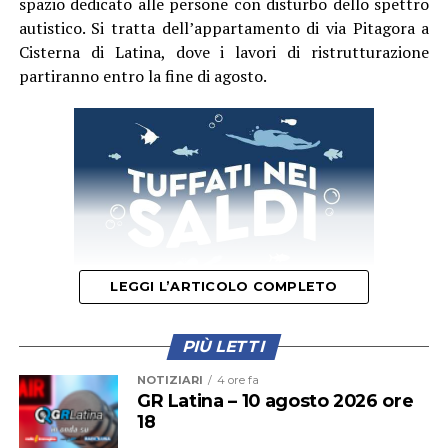
spazio dedicato alle persone con disturbo dello spettro
5&utm_medium=customer&utm_source=copy_link
autistico. Si tratta dell’appartamento di via Pitagora a
Cisterna di Latina, dove i lavori di ristrutturazione
partiranno entro la fine di agosto.
LEGGI L’ARTICOLO COMPLETO
PIÙ LETTI
Nei giorni scorsi il dirigente comunale Vincenzo Capaldo
NOTIZIARI
4 ore fa
ha firmato la determina di aggiudicazione dei lavori, per
GR Latina – 10 agosto 2026 ore
18
un investimento complessivo di 150mila euro