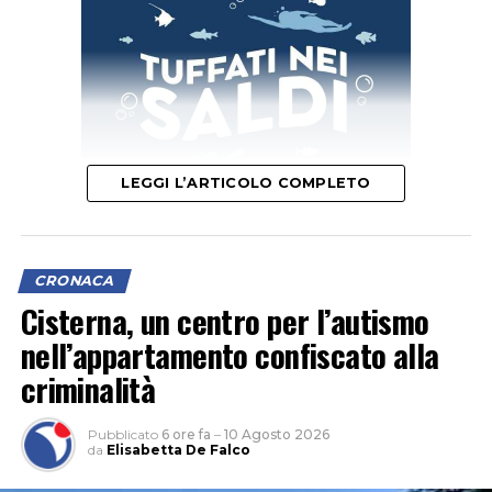
LEGGI L’ARTICOLO COMPLETO
L’obiettivo della raccolta è raggiungere 18mila euro per
CRONACA
sostenere le spese del rimpatrio della salma, le pratiche
Cisterna, un centro per l’autismo
per il trasferimento internazionale e i costi del funerale.
nell’appartamento confiscato alla
criminalità
Pubblicato
6 ore fa
–
10 Agosto 2026
da
Elisabetta De Falco