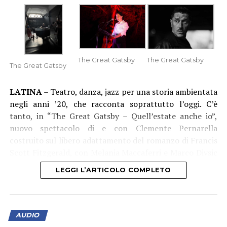
The Great Gatsby
The Great Gatsby
The Great Gatsby
LATINA
– Teatro, danza, jazz per una storia ambientata
negli anni ’20, che racconta soprattutto l’oggi. C’è
tanto, in “The Great Gatsby – Quell’estate anche io”,
nuovo spettacolo di e con Clemente Pernarella
costruito sul libero adattamento del romanzo di Francis
Scott Fitzgerald, con Melania Maccaferri e Marco Divsic
(che è anche aiuto regista), musiche dal vivo del 52nd
LEGGI L’ARTICOLO COMPLETO
Jazz Quartet e i danzatori di Modulo Project. Un’ora e
poco più di spettacolo, che sarà in scena nel Giardino di
Ninfa il 7, 8 e 9 agosto 2026 (alle 20:30).
AUDIO