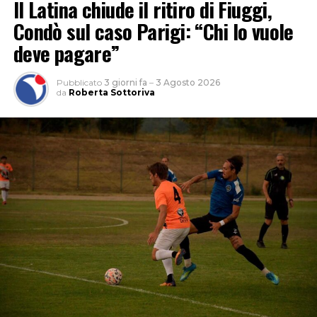
Il Latina chiude il ritiro di Fiuggi,
Condò sul caso Parigi: “Chi lo vuole
deve pagare”
Pubblicato
3 giorni fa
–
3 Agosto 2026
da
Roberta Sottoriva
“Un romanzo che non mi ha mai abbandonato, l’ho
incrociato a 14-15 anni ed è rimasto sempre con me, e
che oggi, a centouno anni dalla sua pubblicazione,
considero più urgente che mai – racconta Pernarella – .
Francis Scott Fitzgerald, raccontava tantissimo della
società americana che stava nascendo come modello, le
meraviglie, ma soprattutto i pericoli, il rischio e i dolori
che il grande sogno americano avrebbe generato.”
Fondamentale la musica: “E’ lo scrittore a identificare i