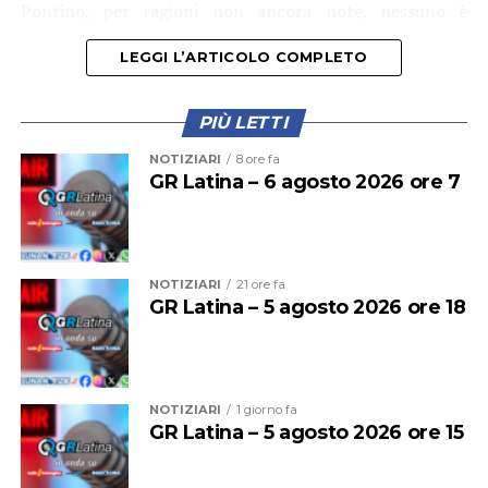
Pontino, per ragioni non ancora note, nessuno è
intervenuto.
LEGGI L’ARTICOLO COMPLETO
PIÙ LETTI
NOTIZIARI
8 ore fa
GR Latina – 6 agosto 2026 ore 7
NOTIZIARI
21 ore fa
GR Latina – 5 agosto 2026 ore 18
Un gruppo di residenti preoccupato dall’insistenza
dell’allarme, posizionato sulla facciata che si trova su
NOTIZIARI
1 giorno fa
Via Lago Ascianghi, la parte dell’edificio di recente
GR Latina – 5 agosto 2026 ore 15
ristrutturata, ha dichiarato di aver segnalato la
situazione alle forze dell’ordine e in particolare ai vigili