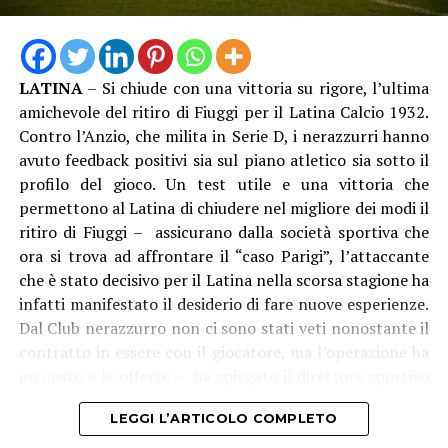
ruggenti anni venti, come “l’età del jazz”. Il jazz è
protagonista perché è nella poetica di Scott Fitzgerald
ed è l’unico genere che riesce a contenere lo spettacolo
LATINA
– Si chiude con una vittoria su rigore, l’ultima
e le contraddizioni di quel sistema”, aggiunge Pernarella
amichevole del ritiro di Fiuggi per il Latina Calcio 1932.
che parla di uno spettacolo “divertente”, “un gioco a
Contro l’Anzio, che milita in Serie D, i nerazzurri hanno
scatole cinesi”. Tra sogno, illusione e realtà.
avuto feedback positivi sia sul piano atletico sia sotto il
profilo del gioco. Un test utile e una vittoria che
permettono al Latina di chiudere nel migliore dei modi il
ritiro di Fiuggi – assicurano dalla società sportiva che
ora si trova ad affrontare il “caso Parigi”, l’attaccante
che è stato decisivo per il Latina nella scorsa stagione ha
infatti manifestato il desiderio di fare nuove esperienze.
Dal Club nerazzurro non ci sono stati veti nonostante il
contratto in essere con il giocatore, ma l’operazione ha
un costo e le offerte – ha spiegato il direttore sportivo
Condò – dovranno arrivare entro il 15 agosto.
LEGGI L’ARTICOLO COMPLETO
Sul palco, nel cartellone culturale della Fondazione