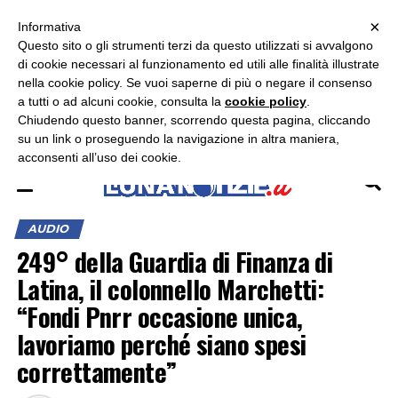
×
ASCOLTA RADIO LUNA
ASCOLTA RADIO IMMAGINE
ASCOLTA RADIO LATINA
Informativa
Questo sito o gli strumenti terzi da questo utilizzati si avvalgono
×
di cookie necessari al funzionamento ed utili alle finalità illustrate
nella cookie policy. Se vuoi saperne di più o negare il consenso
a tutti o ad alcuni cookie, consulta la
cookie policy
.
Chiudendo questo banner, scorrendo questa pagina, cliccando
su un link o proseguendo la navigazione in altra maniera,
acconsenti all’uso dei cookie.
AUDIO
249° della Guardia di Finanza di
Latina, il colonnello Marchetti:
“Fondi Pnrr occasione unica,
lavoriamo perché siano spesi
correttamente”