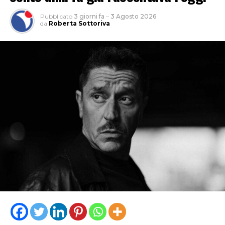
Pubblicato
3 giorni fa
–
3 Agosto 2026
da
Roberta Sottoriva