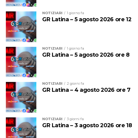
del fuoco, temendo inizialmente che si trattasse di un
dispositivo antincendio, ma quando si è appurato che
NOTIZIARI
1 giorno fa
non c’erano fiamme all’interno della sede universitaria,
GR Latina – 5 agosto 2026 ore 12
l’allarme ha continuato a suonare ininterrottamente
mettendo a dura prova i nervi di chi è obbligato a subire.
NOTIZIARI
1 giorno fa
GR Latina – 5 agosto 2026 ore 8
NOTIZIARI
2 giorni fa
GR Latina – 4 agosto 2026 ore 7
NOTIZIARI
3 giorni fa
aggiornamento
– Intorno alle 10 del mattino di
GR Latina – 3 agosto 2026 ore 18
domenica sono arrivati in Via Lago Ascianghi mezzi da