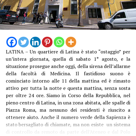
Amodio che conferma la centralità dell’Ente nelle
progettualità legate al settore culturale nel nostro
territorio”.
Info e prenotazioni 3925407500
Audio
https://www.ciaotickets.com/it/ass-cult-lestra
00:00
00:00
Player
LATINA – Un quartiere di Latina è stato “ostaggio” per
un’intera giornata, quella di sabato 1° agosto, e la
situazione prosegue anche oggi, della sirena dell’allarme
della facoltà di Medicina. Il fastidioso suono è
cominciato intorno alle 11 della mattina ed è rimasto
attivo per tutta la notte e questa mattina, senza sosta
per oltre 24 ore. Siamo in Corso della Repubblica, nel
pieno centro di Latina, in una zona abitata, alle spalle di
Piazza Roma, ma nessuno dei residenti è riuscito a
ottenere aiuto. Anche il numero verde della Sapienza è
stato bersagliato di chiamate, ma non esiste un sistema
di controllo da remoto da parte dell’Ateneo e dal Polo