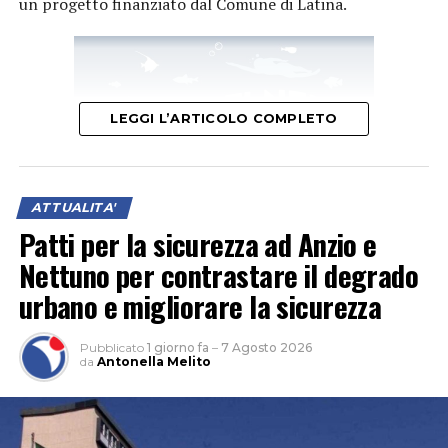
un progetto finanziato dal Comune di Latina.
LEGGI L’ARTICOLO COMPLETO
ATTUALITA'
Patti per la sicurezza ad Anzio e
Nettuno per contrastare il degrado
urbano e migliorare la sicurezza
“Questo ulteriore servizio, collocato in una zona molto
accessibile nei pressi dei luoghi più frequentati,
Pubblicato
1 giorno fa
–
7 Agosto 2026
testimonia il nostro costante impegno nel garantire
da
Antonella Melito
un’assistenza di prossimità, tempestiva e vicina ai
bisogni dei cittadini – dichiara la Direttrice Generale
della Asl Latina, Sabrina Cenciarelli –. In questa maniera