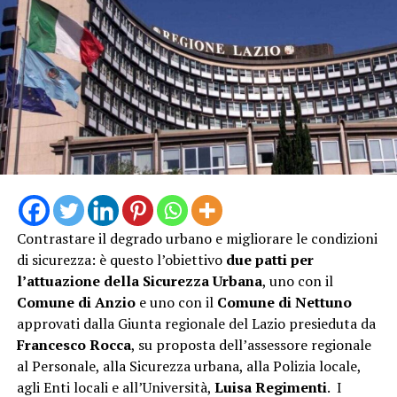
rafforziamo la rete territoriale per offrire un punto di
riferimento sicuro a residenti e turisti durante il picco
estivo, contribuendo al contempo a decongestionare il
Pronto Soccorso”
Contrastare il degrado urbano e migliorare le condizioni
di sicurezza: è questo l’obiettivo
due patti per
l’attuazione della Sicurezza Urbana
, uno con il
Comune di Anzio
e uno con il
Comune di Nettuno
approvati dalla Giunta regionale del Lazio presieduta da
“L’attivazione della Guardia Medica Turistica – afferma il
Francesco Rocca
, su proposta dell’assessore regionale
sindaco Matilde Celentano – rappresenta una risposta
al Personale, alla Sicurezza urbana, alla Polizia locale,
concreta alle esigenze del nostro territorio nel periodo
agli Enti locali e all’Università,
Luisa Regimenti
. I
di maggiore affluenza estiva. Mettiamo a disposizione di