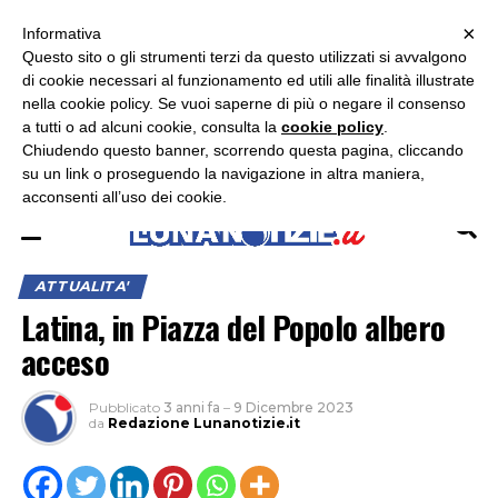
×
ASCOLTA RADIO LUNA
ASCOLTA RADIO IMMAGINE
ASCOLTA RADIO LATINA
Informativa
Questo sito o gli strumenti terzi da questo utilizzati si avvalgono
×
di cookie necessari al funzionamento ed utili alle finalità illustrate
nella cookie policy. Se vuoi saperne di più o negare il consenso
a tutti o ad alcuni cookie, consulta la
cookie policy
.
Chiudendo questo banner, scorrendo questa pagina, cliccando
su un link o proseguendo la navigazione in altra maniera,
acconsenti all’uso dei cookie.
ATTUALITA'
Latina, in Piazza del Popolo albero
acceso
Pubblicato
3 anni fa
–
9 Dicembre 2023
da
Redazione Lunanotizie.it