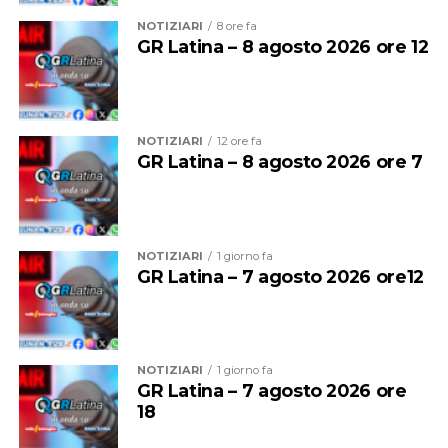
garantire elevati standard di sicurezza e prevenzione
NOTIZIARI
8 ore fa
nelle aree maggiormente esposte a degrado e illegalità,
GR Latina – 8 agosto 2026 ore 12
l’installazione di impianti di videosorveglianza,
l’istituzione presso la Prefettura di Roma di una Cabina
di regia integrata dalle Forze di polizia con compiti di
verifica semestrale sull’attuazione del Patto, a fronte di
NOTIZIARI
12 ore fa
apposita relazione inoltrata dal Comune.
GR Latina – 8 agosto 2026 ore 7
NOTIZIARI
1 giorno fa
GR Latina – 7 agosto 2026 ore12
NOTIZIARI
1 giorno fa
GR Latina – 7 agosto 2026 ore
18