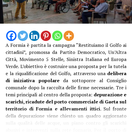
A Formia è partita la campagna “Restituiamo il Golfo ai
cittadini”, promossa da Partito Democratico, Un’Altra
Città, Movimento 5 Stelle, Sinistra Italiana ed Europa
Verde. L’obiettivo è costruire una proposta per la tutela
e la riqualificazione del Golfo, attraverso una
delibera
di iniziativa popolare
da sottoporre al Consiglio
comunale dopo la raccolta delle firme necessarie. Tre i
temi principali al centro della proposta:
depurazione e
scarichi, ricadute del porto commerciale di Gaeta sul
territorio di Formia e allevamenti ittici
. Sul fronte
della depurazione viene chiesto un quadro aggiornato
sulla qualità delle acque, un piano contro gli scarichi
abusivi e interventi sulla rete fognaria. Per il porto di