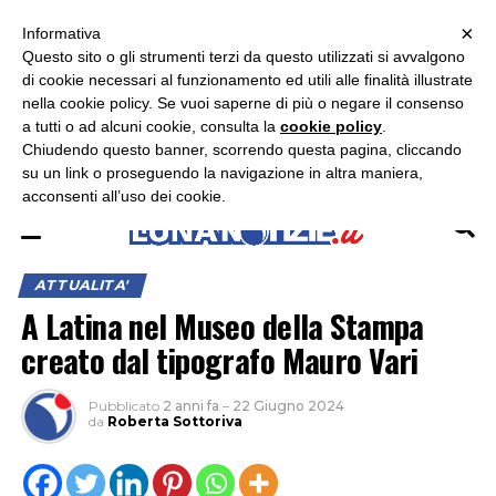
×
ASCOLTA RADIO LUNA
ASCOLTA RADIO IMMAGINE
ASCOLTA RADIO LATINA
Informativa
Questo sito o gli strumenti terzi da questo utilizzati si avvalgono
×
di cookie necessari al funzionamento ed utili alle finalità illustrate
nella cookie policy. Se vuoi saperne di più o negare il consenso
a tutti o ad alcuni cookie, consulta la
cookie policy
.
Chiudendo questo banner, scorrendo questa pagina, cliccando
su un link o proseguendo la navigazione in altra maniera,
acconsenti all’uso dei cookie.
ATTUALITA'
A Latina nel Museo della Stampa
creato dal tipografo Mauro Vari
Pubblicato
2 anni fa
–
22 Giugno 2024
da
Roberta Sottoriva