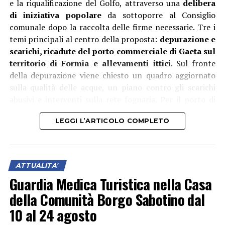
e la riqualificazione del Golfo, attraverso una
delibera
di iniziativa popolare
da sottoporre al Consiglio
comunale dopo la raccolta delle firme necessarie. Tre i
temi principali al centro della proposta:
depurazione e
scarichi, ricadute del porto commerciale di Gaeta sul
territorio di Formia e allevamenti ittici
. Sul fronte
della depurazione viene chiesto un quadro aggiornato
sulla qualità delle acque, un piano contro gli scarichi
abusivi e interventi sulla rete fognaria. Per il porto di
Gaeta si propone un maggiore coinvolgimento di Formia
LEGGI L’ARTICOLO COMPLETO
nelle decisioni, informazioni preventive sull’arrivo delle
navi che trasportano merci potenzialmente impattanti
e maggiori controlli sui mezzi pesanti legati ai traffici
portuali. Per gli allevamenti ittici viene chiesto invece di
ATTUALITA'
coinvolgere Comune di Gaeta e Regione Lazio per
Guardia Medica Turistica nella Casa
arrivare alla delocalizzazione degli impianti dall’area
della Comunità Borgo Sabotino dal
interna del Golfo e alla rimozione delle strutture
dismesse. Il percorso proseguirà ora con una fase di
10 al 24 agosto
ascolto aperta a cittadini, associazioni e operatori del