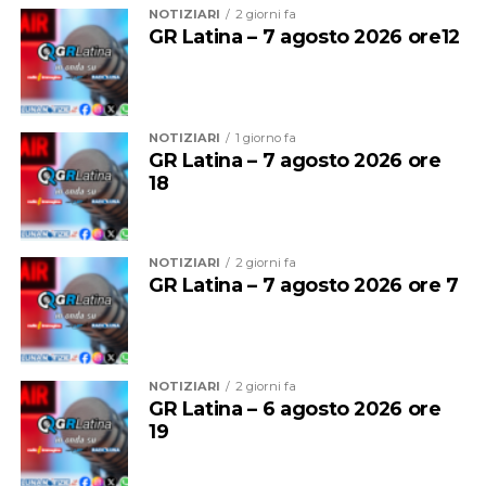
NOTIZIARI
2 giorni fa
GR Latina – 7 agosto 2026 ore12
NOTIZIARI
1 giorno fa
GR Latina – 7 agosto 2026 ore
18
Ad Anzio gli impianti di videosorveglianza saranno
installati in
5 siti strategici nel centro cittadino per
NOTIZIARI
2 giorni fa
un totale di 17 nuove telecamere
. L’obiettivo è creare
GR Latina – 7 agosto 2026 ore 7
un modello avanzato di sicurezza integrata per
aumentare l’indice di sorvegliabilità delle aree a maggior
rischio e si unisce a un parallelo intervento del Comune
per incrementare i presidi della Polizia Locale sul
NOTIZIARI
2 giorni fa
GR Latina – 6 agosto 2026 ore
territorio.
19
A Nettuno saranno installate
12 telecamere e un