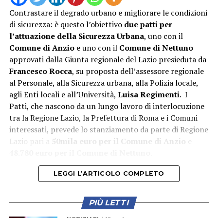
Contrastare il degrado urbano e migliorare le condizioni
di sicurezza: è questo l’obiettivo
due patti per
l’attuazione della Sicurezza Urbana
, uno con il
Comune di Anzio
e uno con il
Comune di Nettuno
approvati dalla Giunta regionale del Lazio presieduta da
“L’attivazione della Guardia Medica Turistica – afferma il
Francesco Rocca
, su proposta dell’assessore regionale
sindaco Matilde Celentano – rappresenta una risposta
al Personale, alla Sicurezza urbana, alla Polizia locale,
concreta alle esigenze del nostro territorio nel periodo
agli Enti locali e all’Università,
Luisa Regimenti
. I
di maggiore affluenza estiva. Mettiamo a disposizione di
Patti, che nascono da un lungo lavoro di interlocuzione
residenti e turisti un servizio di prossimità che rafforza
tra la Regione Lazio, la Prefettura di Roma e i Comuni
la tutela della salute e contribuisce a rendere il nostro
interessati, prevede lo stanziamento da parte di Regione
litorale ancora più accogliente e sicuro. La sinergia tra
Lazio pari a
50mila euro per il Comune di Anzio
e
istituzioni è la strada giusta per offrire servizi efficienti
48.780 euro per il Comune di Nettuno
.
e vicini ai cittadini”.
LEGGI L’ARTICOLO COMPLETO
“La realizzazione di questo servizio dimostra quanto sia
importante fare squadra per tutelare la salute di
cittadini e turisti – aggiunge Lorenzo Munari, presidente
PIÙ LETTI
Croce Rossa Italiana, Comitato di Latina –. Ringrazio il