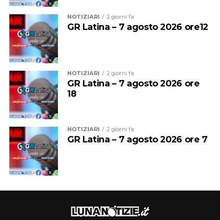
crescita tecnica.
NOTIZIARI
2 giorni fa
GR Latina – 7 agosto 2026 ore12
Una crescita costante che oggi la società sceglie di
mettere nuovamente al servizio del proprio settore
giovanile, con la convinzione che investire nelle persone
significhi investire nel futuro del club.
NOTIZIARI
2 giorni fa
GR Latina – 7 agosto 2026 ore
18
NOTIZIARI
2 giorni fa
GR Latina – 7 agosto 2026 ore 7