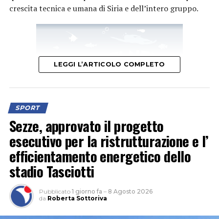
crescita tecnica e umana di Siria e dell’intero gruppo.
LEGGI L’ARTICOLO COMPLETO
SPORT
Sezze, approvato il progetto
esecutivo per la ristrutturazione e l’
efficientamento energetico dello
La società sportiva che negli anni si è fatta notare come
stadio Tasciotti
una delle più titolate d’Italia con podi in ogni fascia
d’età e categoria, sia nei campionati federali che
promozionali, parla oggi di un “risultato storico e senza
Pubblicato
1 giorno fa
–
8 Agosto 2026
da
Roberta Sottoriva
precedenti per la comunità apriliana: mai nessun atleta,
in alcuna disciplina sportiva, era riuscito a raggiungere