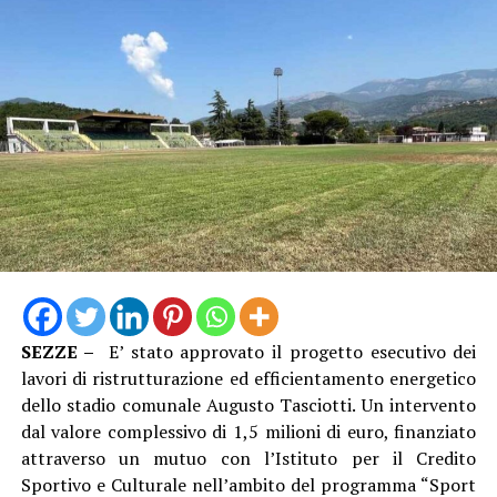
un traguardo di così alto livello internazionale”.
SEZZE –
E’ stato approvato il progetto esecutivo dei
“Vestire la maglia azzurra e conquistare il pass per un
lavori di ristrutturazione ed efficientamento energetico
Campionato Europeo è un sogno che diventa realtà, un
dello stadio comunale Augusto Tasciotti. Un intervento
coronamento incredibile per il lavoro svolto ogni
dal valore complessivo di 1,5 milioni di euro, finanziato
singolo giorno in palestra dal nostro staff e dalla nostra
attraverso un mutuo con l’Istituto per il Credito
atleta – dichiara il Presidente Ing. Riccardo Palumbo –
Sportivo e Culturale nell’ambito del programma “Sport