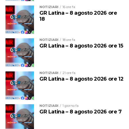
l’esperienza da assistente allenatore in Serie B
Nazionale, torna ora a lavorare quotidianamente con i
NOTIZIARI
16 ore fa
GR Latina – 8 agosto 2026 ore
ragazzi, mettendo a disposizione il patrimonio di
18
competenze maturato in questi anni.
NOTIZIARI
18 ore fa
GR Latina – 8 agosto 2026 ore 15
NOTIZIARI
21 ore fa
GR Latina – 8 agosto 2026 ore 12
NOTIZIARI
1 giorno fa
Nel 2025 Alessandro ha inoltre conseguito la
qualifica
GR Latina – 8 agosto 2026 ore 7
federale di Allenatore
, che gli consente di guidare
formazioni d’Eccellenza e squadre senior fino alla Serie
B Nazionale, un ulteriore tassello nel suo percorso di