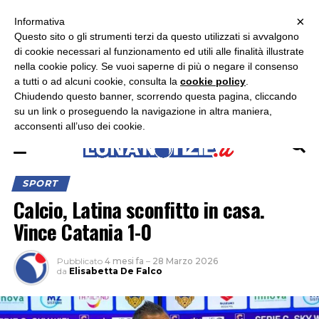
×
ASCOLTA RADIO LUNA
ASCOLTA RADIO IMMAGINE
ASCOLTA RADIO LATINA
Informativa
Questo sito o gli strumenti terzi da questo utilizzati si avvalgono
×
di cookie necessari al funzionamento ed utili alle finalità illustrate
nella cookie policy. Se vuoi saperne di più o negare il consenso
a tutti o ad alcuni cookie, consulta la
cookie policy
.
Chiudendo questo banner, scorrendo questa pagina, cliccando
su un link o proseguendo la navigazione in altra maniera,
acconsenti all’uso dei cookie.
SPORT
Calcio, Latina sconfitto in casa.
Vince Catania 1-0
Pubblicato
4 mesi fa
–
28 Marzo 2026
da
Elisabetta De Falco