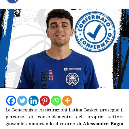
gioco in erba sintetica, la messa a norma della tribuna
esistente, la costruzione di una nuova tribuna, il
completo rifacimento degli spogliatoi, la riqualificazione
dell’area sottostante la tribuna e un importante
intervento di efficientamento energetico dell’intero
complesso.
La Benacquista Assicurazioni Latina Basket prosegue il
percorso di consolidamento del proprio settore
giovanile annunciando il ritorno di
Alessandro Bagni
“Con questo provvedimento – dichiara il sindaco Lidano