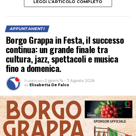
LEGGI L’ARTICOLO COMPLETO
APPUNTAMENTI
“Un’occasione per vivere la natura al calar del sole e
Borgo Grappa in Festa, il successo
scoprire le meraviglie del cielo notturno tra stelle,
continua: un grande finale tra
costellazioni e pianeti”, è l’invito della Fondazione
cultura, jazz, spettacoli e musica
Caetani. Nel parco naturale non c’è inquinamento
fino a domenica.
luminoso e la volta celeste appare ancora più
spettacolare.
Pubblicato
2 giorni fa
–
7 Agosto 2026
da
Elisabetta De Falco