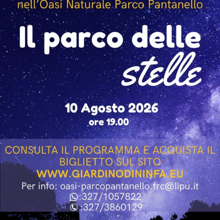
regista Paolo Genovese, già protagonista della serata
inaugurale della rassegna.
L’incontro con Giallini e Marazziti ha regalato al
pubblico momenti di confronto, ironia e spontaneità,
confermando lo spirito che caratterizza “Un Mare di
Cinema”: non soltanto una rassegna di proiezioni, ma
un’occasione per avvicinare il pubblico ai protagonisti e