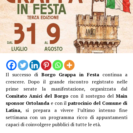
L’ingresso con unico orario alle 19 Dalle 19:15 alle
20:45, l’escursione, poi la pausa per cena al sacco, quindi
dalle 21:20 alle 23:00 l’ Osservazione guidata del cielo
stellato con gli esperti dell’APA.
Biglietto 10 euro.
Il successo di
Borgo Grappa in Festa
continua a
crescere. Dopo il grande riscontro registrato nelle
prime serate la manifestazione, organizzata dal
Comitato Amici del Borgo
con il sostegno del
Main
sponsor Ortolanda
e con il
patrocinio del Comune di
Latina,
si prepara a vivere l’ultimo intenso fine
settimana con un programma ricco di appuntamenti
capaci di coinvolgere pubblici di tutte le età.