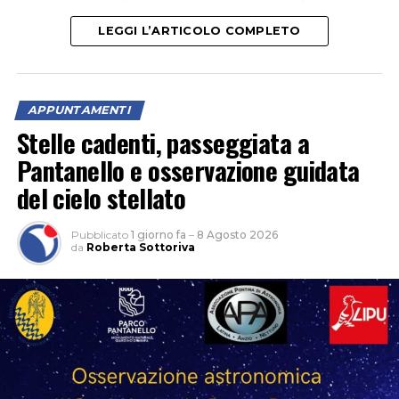
Marco Giallini, Claudia Gerini, Fabio Volo, Ilenia
LEGGI L’ARTICOLO COMPLETO
Pastorelli e Paolo Calabresi.
APPUNTAMENTI
Stelle cadenti, passeggiata a
Pantanello e osservazione guidata
del cielo stellato
Pubblicato
1 giorno fa
–
8 Agosto 2026
da
Roberta Sottoriva
Ospiti della serata il regista Christian Marazziti e Marco
Giallini, che hanno incontrato il pubblico al termine
della proiezione, raccontando la realizzazione del film e
condividendo aneddoti ed esperienze legate al set e al
loro lavoro nel cinema. Tra gli ospiti presenti anche il