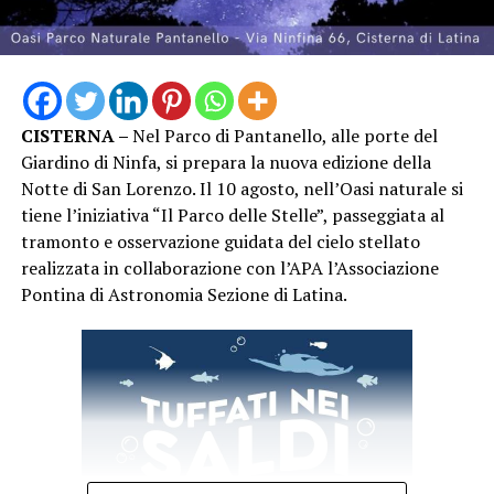
agli autori del cinema italiano.
Piazza Lanzuisi si è così confermata ancora una volta
luogo di incontro e condivisione, con una nuova serata
capace di richiamare una significativa presenza di
CISTERNA –
Nel Parco di Pantanello, alle porte del
pubblico nel centro storico di San Felice Circeo. “Un
Giardino di Ninfa, si prepara la nuova edizione della
Mare di Cinema” proseguirà con i prossimi
Notte di San Lorenzo. Il 10 agosto, nell’Oasi naturale si
appuntamenti in programma, continuando a unire
tiene l’iniziativa “Il Parco delle Stelle”, passeggiata al
cinema, cultura e territorio nelle serate estive di San
tramonto e osservazione guidata del cielo stellato
Felice Circeo.
realizzata in collaborazione con l’APA l’Associazione
Pontina di Astronomia Sezione di Latina.