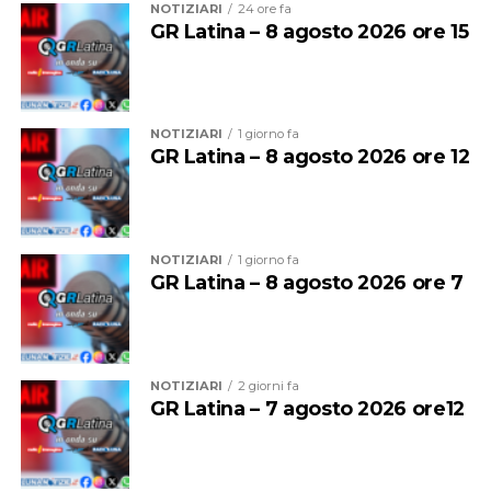
NOTIZIARI
24 ore fa
della manifestazione.
GR Latina – 8 agosto 2026 ore 15
NOTIZIARI
1 giorno fa
GR Latina – 8 agosto 2026 ore 12
NOTIZIARI
1 giorno fa
GR Latina – 8 agosto 2026 ore 7
La musica continuerà poi ad essere protagonista sui tre
palchi della festa.
NOTIZIARI
2 giorni fa
GR Latina – 7 agosto 2026 ore12
Sul palco del
Grappa Jazz Festival
salirà il
Luca
Mannutza & Paolo Recchia Duo,
raffinata formazione
composta da pianoforte e sassofono contralto, mentre