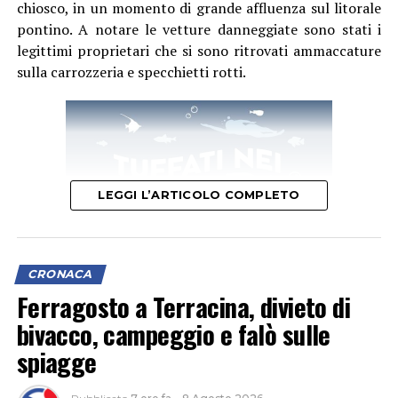
chiosco, in un momento di grande affluenza sul litorale
pontino. A notare le vetture danneggiate sono stati i
legittimi proprietari che si sono ritrovati ammaccature
sulla carrozzeria e specchietti rotti.
LEGGI L’ARTICOLO COMPLETO
CRONACA
Ferragosto a Terracina, divieto di
bivacco, campeggio e falò sulle
L’ipotesi è quella di un veicolo finito contro le tre auto,
spiagge
il cui conducente non si sarebbe fermato dopo l’impatto
per verificare i danni né per lasciare i propri dati,