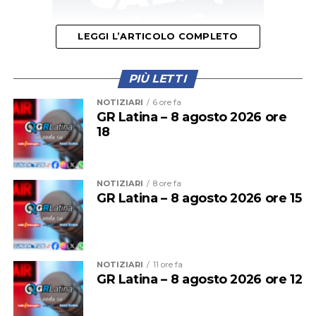
LEGGI L’ARTICOLO COMPLETO
PIÙ LETTI
Il provvedimento disciplina anche la somministrazione
NOTIZIARI
6 ore fa
di bevande alcoliche e le attività di intrattenimento
GR Latina – 8 agosto 2026 ore
18
musicale e danzante, con l’obiettivo di prevenire
situazioni di criticità legate agli assembramenti e
all’utilizzo improprio delle spiagge.
NOTIZIARI
8 ore fa
GR Latina – 8 agosto 2026 ore 15
NOTIZIARI
11 ore fa
GR Latina – 8 agosto 2026 ore 12