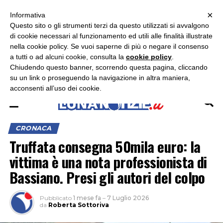
×
ASCOLTA RADIO LUNA
ASCOLTA RADIO IMMAGINE
ASCOLTA RADIO LATINA
Informativa
Questo sito o gli strumenti terzi da questo utilizzati si avvalgono
×
di cookie necessari al funzionamento ed utili alle finalità illustrate
nella cookie policy. Se vuoi saperne di più o negare il consenso
a tutti o ad alcuni cookie, consulta la
cookie policy
.
Chiudendo questo banner, scorrendo questa pagina, cliccando
su un link o proseguendo la navigazione in altra maniera,
acconsenti all’uso dei cookie.
CRONACA
Truffata consegna 50mila euro: la
vittima è una nota professionista di
Bassiano. Presi gli autori del colpo
Pubblicato
1 mese fa
–
7 Luglio 2026
da
Roberta Sottoriva