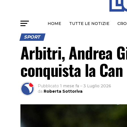
HOME
TUTTE LE NOTIZIE
CRO
SPORT
Arbitri, Andrea G
conquista la Can
Pubblicato
1 mese fa
–
3 Luglio 2026
da
Roberta Sottoriva