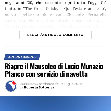
negli anni ’20, che racconta soprattutto l’oggi. C’è
tanto, in “The Great Gatsby – Quell’estate anche io”,
nuovo spettacolo di e con Clemente Pernarella
costruito sul libero adattamento del romanzo di Francis
Scott Fitzgerald, con Melania Maccaferri e Marco Divsic
(che è anche aiuto regista), musiche dal vivo del 52nd
LEGGI L’ARTICOLO COMPLETO
Jazz Quartet e i danzatori di Modulo Project. Un’ora e
poco più di spettacolo, che sarà in scena nel Giardino di
Ninfa il 7, 8 e 9 agosto 2026 (alle 20:30).
APPUNTAMENTI
Riapre il Mausoleo di Lucio Munazio
Planco con servizio di navetta
Pubblicato
4 settimane fa
–
7 Luglio 2026
da
Roberta Sottoriva