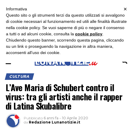
×
ASCOLTA RADIO LUNA
ASCOLTA RADIO IMMAGINE
ASCOLTA RADIO LATINA
Informativa
Questo sito o gli strumenti terzi da questo utilizzati si avvalgono
×
di cookie necessari al funzionamento ed utili alle finalità illustrate
nella cookie policy. Se vuoi saperne di più o negare il consenso
a tutti o ad alcuni cookie, consulta la
cookie policy
.
Chiudendo questo banner, scorrendo questa pagina, cliccando
su un link o proseguendo la navigazione in altra maniera,
acconsenti all’uso dei cookie.
CULTURA
L’Ave Maria di Schubert contro il
virus: tra gli artisti anche il rapper
di Latina Skubalibre
Pubblicato
6 anni fa
–
10 Aprile 2020
da
Redazione Lunanotizie.it