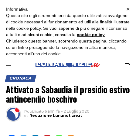
×
ASCOLTA RADIO LUNA
ASCOLTA RADIO IMMAGINE
ASCOLTA RADIO LATINA
Informativa
Questo sito o gli strumenti terzi da questo utilizzati si avvalgono
×
di cookie necessari al funzionamento ed utili alle finalità illustrate
nella cookie policy. Se vuoi saperne di più o negare il consenso
a tutti o ad alcuni cookie, consulta la
cookie policy
.
Chiudendo questo banner, scorrendo questa pagina, cliccando
su un link o proseguendo la navigazione in altra maniera,
acconsenti all’uso dei cookie.
CRONACA
Attivato a Sabaudia il presidio estivo
antincendio boschivo
Pubblicato
6 anni fa
–
2 Luglio 2020
da
Redazione Lunanotizie.it