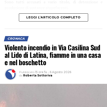
Sono tutti accusati a vario titolo, di detenzione e
produzione di sostanze stupefacenti.
LEGGI L’ARTICOLO COMPLETO
CRONACA
Violento incendio in Via Casilina Sud
al Lido di Latina, fiamme in una casa
e nel boschetto
Pubblicato
15 ore fa
–
6 Agosto 2026
da
Roberta Sottoriva
L’attività, che si è svolta grazie anche al supporto del 1°
Reggimento Carabinieri Paracadutisti “Tuscania” e del
Nucleo Cinofili di Santa Maria Galeria, è nata da
un’attività info-investigativa cui sono seguiti
accertamenti sul territorio.