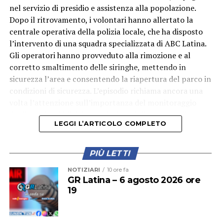
nel servizio di presidio e assistenza alla popolazione.
Dopo il ritrovamento, i volontari hanno allertato la
centrale operativa della polizia locale, che ha disposto
l’intervento di una squadra specializzata di ABC Latina.
Gli operatori hanno provveduto alla rimozione e al
corretto smaltimento delle siringhe, mettendo in
sicurezza l’area e consentendo la riapertura del parco in
condizioni di sicurezza. L’episodio richiama ancora una
volta l’attenzione sull’importanza del monitoraggio
degli spazi pubblici, in particolare delle aree verdi
LEGGI L’ARTICOLO COMPLETO
frequentate quotidianamente da famiglie e bambini.
PIÙ LETTI
NOTIZIARI
10 ore fa
GR Latina – 6 agosto 2026 ore
19