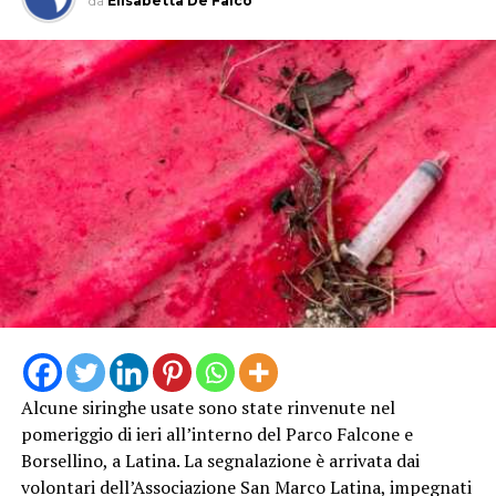
da
Elisabetta De Falco
INCENDIO
CASILINA
SUD
ELICOTTERO
PROTEZIONE
INCENDIO
AIB VIGILI
CIVILE
CASILINA
DEL FUOCO
PASSO
SUD
GENOVESE
Alcune siringhe usate sono state rinvenute nel
pomeriggio di ieri all’interno del Parco Falcone e
Borsellino, a Latina. La segnalazione è arrivata dai
volontari dell’Associazione San Marco Latina, impegnati