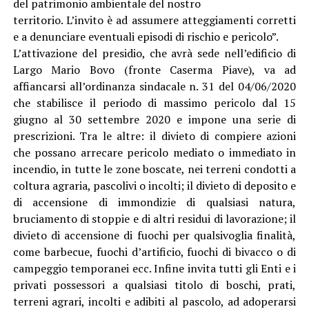
del patrimonio ambientale del nostro
territorio. L’invito è ad assumere atteggiamenti corretti
e a denunciare eventuali episodi di rischio e pericolo”.
L’attivazione del presidio, che avrà sede nell’edificio di
Largo Mario Bovo (fronte Caserma Piave), va ad
affiancarsi all’ordinanza sindacale n. 31 del 04/06/2020
che stabilisce il periodo di massimo pericolo dal 15
giugno al 30 settembre 2020 e impone una serie di
prescrizioni. Tra le altre: il divieto di compiere azioni
che possano arrecare pericolo mediato o immediato in
incendio, in tutte le zone boscate, nei terreni condotti a
coltura agraria, pascolivi o incolti; il divieto di deposito e
di accensione di immondizie di qualsiasi natura,
bruciamento di stoppie e di altri residui di lavorazione; il
divieto di accensione di fuochi per qualsivoglia finalità,
come barbecue, fuochi d’artificio, fuochi di bivacco o di
campeggio temporanei ecc. Infine invita tutti gli Enti e i
privati possessori a qualsiasi titolo di boschi, prati,
terreni agrari, incolti e adibiti al pascolo, ad adoperarsi