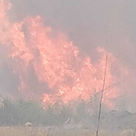
Nella casa su via del Lido, nel tratto di via Antonio
Pennacchi, i Carabinieri hanno sequestrato 18 involucri
contenenti complessivamente circa 18,2 kg di cocaina,
la somma in contanti di 8.810 euro, una macchina
conta-soldi, due orologi di lusso, vari gioielli e preziosi, 6
smartphone, un computer portatile, fogli manoscritti
riportanti la contabilità dell’attività illecita, una pistola