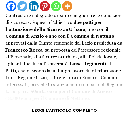
Contrastare il degrado urbano e migliorare le condizioni
di sicurezza: è questo l’obiettivo
due patti per
l’attuazione della Sicurezza Urbana
, uno con il
Comune di Anzio
e uno con il
Comune di Nettuno
approvati dalla Giunta regionale del Lazio presieduta da
“L’attivazione della Guardia Medica Turistica – afferma il
Francesco Rocca
, su proposta dell’assessore regionale
sindaco Matilde Celentano – rappresenta una risposta
al Personale, alla Sicurezza urbana, alla Polizia locale,
concreta alle esigenze del nostro territorio nel periodo
agli Enti locali e all’Università,
Luisa Regimenti
. I
di maggiore affluenza estiva. Mettiamo a disposizione di
Patti, che nascono da un lungo lavoro di interlocuzione
residenti e turisti un servizio di prossimità che rafforza
tra la Regione Lazio, la Prefettura di Roma e i Comuni
la tutela della salute e contribuisce a rendere il nostro
interessati, prevede lo stanziamento da parte di Regione
litorale ancora più accogliente e sicuro. La sinergia tra
Lazio pari a
50mila euro per il Comune di Anzio
e
istituzioni è la strada giusta per offrire servizi efficienti
48.780 euro per il Comune di Nettuno
.
e vicini ai cittadini”.
LEGGI L’ARTICOLO COMPLETO
“La realizzazione di questo servizio dimostra quanto sia
importante fare squadra per tutelare la salute di
cittadini e turisti – aggiunge Lorenzo Munari, presidente