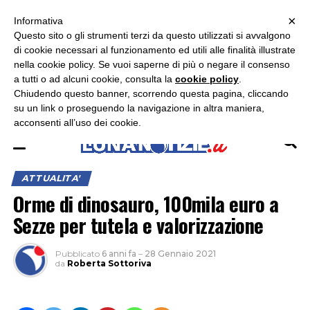
×
ASCOLTA RADIO LUNA
ASCOLTA RADIO IMMAGINE
ASCOLTA RADIO LATINA
Informativa
Questo sito o gli strumenti terzi da questo utilizzati si avvalgono
×
di cookie necessari al funzionamento ed utili alle finalità illustrate
nella cookie policy. Se vuoi saperne di più o negare il consenso
a tutti o ad alcuni cookie, consulta la
cookie policy
.
Chiudendo questo banner, scorrendo questa pagina, cliccando
su un link o proseguendo la navigazione in altra maniera,
acconsenti all’uso dei cookie.
ATTUALITA'
Orme di dinosauro, 100mila euro a
Sezze per tutela e valorizzazione
Pubblicato
6 anni fa
–
28 Gennaio 2021
da
Roberta Sottoriva