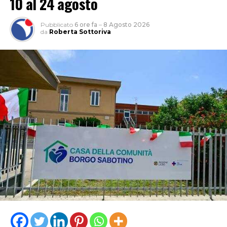
10 al 24 agosto
Pubblicato
6 ore fa
–
8 Agosto 2026
da
Roberta Sottoriva