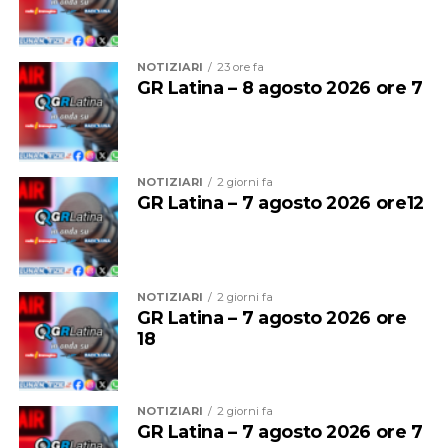
NOTIZIARI
23 ore fa
GR Latina – 8 agosto 2026 ore 7
Per entrambe le giornate sarà quindi vietato
bivaccare,
campeggiare e accendere fuochi o falò
su tutte le
spiagge del litorale comunale.
NOTIZIARI
2 giorni fa
GR Latina – 7 agosto 2026 ore12
Sono inoltre vietate la vendita e la somministrazione di
bevande alcoliche nei pubblici esercizi, compresi gli
stabilimenti balneari, dalle
2 alle 7 del mattino
.
NOTIZIARI
2 giorni fa
Prevista anche una stretta sulla musica: dalle
2
GR Latina – 7 agosto 2026 ore
dovranno essere ridotte le emissioni sonore, mentre
18
dalle
3
dovranno cessare completamente le attività di
intrattenimento musicale e danzante dei pubblici
esercizi e degli stabilimenti balneari, quando autorizzate
NOTIZIARI
2 giorni fa
secondo le modalità previste dalla legge.
GR Latina – 7 agosto 2026 ore 7