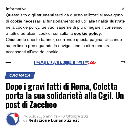
×
ASCOLTA RADIO LUNA
ASCOLTA RADIO IMMAGINE
ASCOLTA RADIO LATINA
Informativa
Questo sito o gli strumenti terzi da questo utilizzati si avvalgono
×
di cookie necessari al funzionamento ed utili alle finalità illustrate
nella cookie policy. Se vuoi saperne di più o negare il consenso
a tutti o ad alcuni cookie, consulta la
cookie policy
.
Chiudendo questo banner, scorrendo questa pagina, cliccando
su un link o proseguendo la navigazione in altra maniera,
acconsenti all’uso dei cookie.
CRONACA
Dopo i gravi fatti di Roma, Coletta
porta la sua solidarietà alla Cgil. Un
post di Zaccheo
Pubblicato
5 anni fa
–
10 Ottobre 2021
da
Redazione Lunanotizie.it