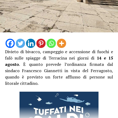
Al momento, infatti, non risulta che qualcuno abbia
assistito direttamente all’incidente, nonostante il
lungomare fosse particolarmente affollato proprio
nell’ora di punta del sabato.
Divieto di bivacco, campeggio e accensione di fuochi e
falò sulle spiagge di Terracina nei giorni di
14 e 15
agosto
. È quanto prevede l’ordinanza firmata dal
sindaco Francesco Giannetti in vista del Ferragosto,
quando è previsto un forte afflusso di persone sul
litorale cittadino.