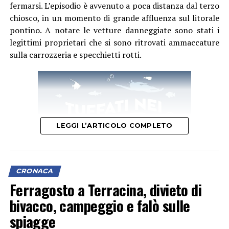
fermarsi. L’episodio è avvenuto a poca distanza dal terzo
chiosco, in un momento di grande affluenza sul litorale
pontino. A notare le vetture danneggiate sono stati i
legittimi proprietari che si sono ritrovati ammaccature
sulla carrozzeria e specchietti rotti.
LEGGI L’ARTICOLO COMPLETO
CRONACA
Ferragosto a Terracina, divieto di
bivacco, campeggio e falò sulle
L’ipotesi è quella di un veicolo finito contro le tre auto,
spiagge
il cui conducente non si sarebbe fermato dopo l’impatto