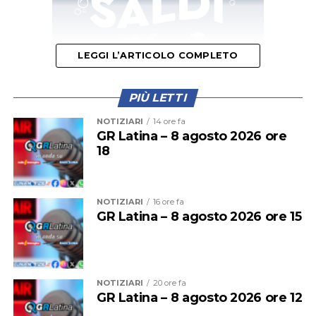
LEGGI L’ARTICOLO COMPLETO
PIÙ LETTI
Il provvedimento disciplina anche la somministrazione
NOTIZIARI
14 ore fa
di bevande alcoliche e le attività di intrattenimento
GR Latina – 8 agosto 2026 ore
18
musicale e danzante, con l’obiettivo di prevenire
situazioni di criticità legate agli assembramenti e
all’utilizzo improprio delle spiagge.
NOTIZIARI
16 ore fa
GR Latina – 8 agosto 2026 ore 15
NOTIZIARI
20 ore fa
GR Latina – 8 agosto 2026 ore 12