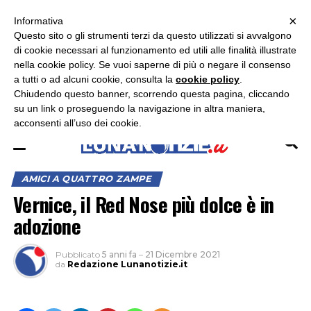
×
ASCOLTA RADIO LUNA
ASCOLTA RADIO IMMAGINE
ASCOLTA RADIO LATINA
Informativa
Questo sito o gli strumenti terzi da questo utilizzati si avvalgono
×
di cookie necessari al funzionamento ed utili alle finalità illustrate
nella cookie policy. Se vuoi saperne di più o negare il consenso
a tutti o ad alcuni cookie, consulta la
cookie policy
.
Chiudendo questo banner, scorrendo questa pagina, cliccando
su un link o proseguendo la navigazione in altra maniera,
acconsenti all’uso dei cookie.
AMICI A QUATTRO ZAMPE
Vernice, il Red Nose più dolce è in
adozione
Pubblicato
5 anni fa
–
21 Dicembre 2021
da
Redazione Lunanotizie.it