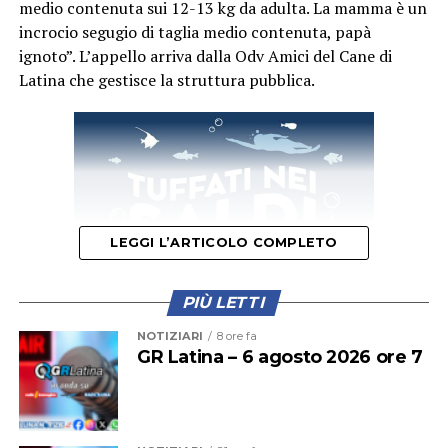
medio contenuta sui 12-13 kg da adulta. La mamma è un
incrocio segugio di taglia medio contenuta, papà
ignoto”. L’appello arriva dalla Odv Amici del Cane di
Latina che gestisce la struttura pubblica.
LEGGI L’ARTICOLO COMPLETO
PIÙ LETTI
NOTIZIARI
8 ore fa
GR Latina – 6 agosto 2026 ore 7
Isabella sarà affidata se tenuta in casa e si darà la
precedenza ad adozioni in zona. Sarà chippata,
vaccinata, spulciata e sverminata, con obbligo di