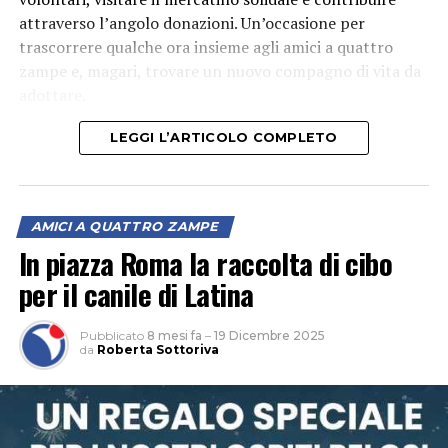
attraverso l’angolo donazioni. Un’occasione per
trascorrere qualche ora insieme agli amici a quattro
zampe e, magari, trovare un nuovo compagno di vita da
adottare.
Una volontaria del canile invita tutta la cittadinanza a
LEGGI L’ARTICOLO COMPLETO
partecipare
AMICI A QUATTRO ZAMPE
In piazza Roma la raccolta di cibo
per il canile di Latina
Pubblicato
8 mesi fa
–
19 Dicembre 2025
da
Roberta Sottoriva