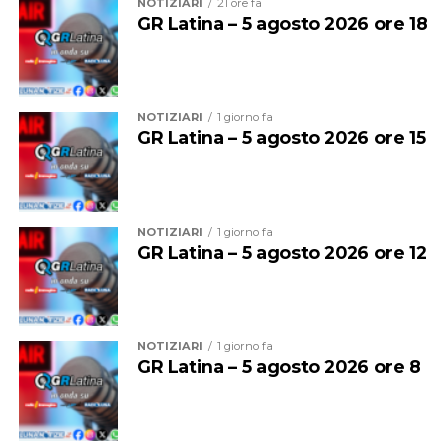
sterlizzazione e solito iter di adozione (controlli pre e
NOTIZIARI
21 ore fa
GR Latina – 5 agosto 2026 ore 18
post affido).
NOTIZIARI
1 giorno fa
GR Latina – 5 agosto 2026 ore 15
NOTIZIARI
1 giorno fa
GR Latina – 5 agosto 2026 ore 12
Per adottarla scrivete al numero whatsapp 338 173
NOTIZIARI
1 giorno fa
2126 con una breve presentazione SOLO SE
GR Latina – 5 agosto 2026 ore 8
REALMENTE INTERESSATI (NO CHIAMATE)