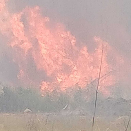
Nella casa su via del Lido, nel tratto di via Antonio
Pennacchi, i Carabinieri hanno sequestrato 18 involucri
contenenti complessivamente circa 18,2 kg di cocaina,
la somma in contanti di 8.810 euro, una macchina
conta-soldi, due orologi di lusso, vari gioielli e preziosi, 6
smartphone, un computer portatile, fogli manoscritti
riportanti la contabilità dell’attività illecita, una pistola
ad aria compressa, uno sfollagente telescopico e un
taser.