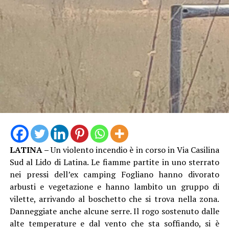
I successivi e approfonditi controlli nelle pertinenze
esterne dell’immobile hanno permesso di scoprire,
abilmente occultata tra la fitta vegetazione, una vera e
propria raffineria di cocaina. Al suo interno i Carabinieri
hanno individuato un laboratorio per il taglio e il
confezionamento della droga, allestito con bilance,
setacci, forni a microonde, macchine per il sottovuoto e
presse utilizzate per la creazione dei singoli pacchi di
sostanza.
Nel laboratorio sono stati inoltre rinvenuti e messi in
LATINA –
Un violento incendio è in corso in Via Casilina
sicurezza: due secchi in plastica contenenti
Sud al Lido di Latina. Le fiamme partite in uno sterrato
rispettivamente 4,8 kg e 4 kg di cocaina in fase di
nei pressi dell’ex camping Fogliano hanno divorato
raffinazione, un ingente quantitativo di sostanze da
arbusti e vegetazione e hanno lambito un gruppo di
taglio, 27 sacchi di pellet da 15 kg ciascuno,
vilette, arrivando al boschetto che si trova nella zona.
verosimilmente intrisi di stupefacente e oggetto di
Danneggiate anche alcune serre. Il rogo sostenuto dalle
lavorazione, diversi recipienti contenenti solventi e
alte temperature e dal vento che sta soffiando, si è
setacci utilizzati per l’estrazione chimica della sostanza