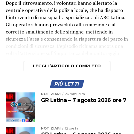
Dopo il ritrovamento, i volontari hanno allertato la
centrale operativa della polizia locale, che ha disposto
l’intervento di una squadra specializzata di ABC Latina.
Gli operatori hanno provveduto alla rimozione e al
corretto smaltimento delle siringhe, mettendo in
sicurezza l’area e consentendo la riapertura del parco in
condizioni di sicurezza. L’episodio richiama ancora una
volta l’attenzione sull’importanza del monitoraggio
degli spazi pubblici, in particolare delle aree verdi
LEGGI L’ARTICOLO COMPLETO
frequentate quotidianamente da famiglie e bambini.
PIÙ LETTI
NOTIZIARI
26 minuti fa
GR Latina – 7 agosto 2026 ore 7
NOTIZIARI
12 ore fa