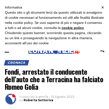
×
ASCOLTA RADIO LUNA
ASCOLTA RADIO IMMAGINE
ASCOLTA RADIO LATINA
Informativa
Questo sito o gli strumenti terzi da questo utilizzati si avvalgono
×
di cookie necessari al funzionamento ed utili alle finalità illustrate
nella cookie policy. Se vuoi saperne di più o negare il consenso
a tutti o ad alcuni cookie, consulta la
cookie policy
.
Chiudendo questo banner, scorrendo questa pagina, cliccando
su un link o proseguendo la navigazione in altra maniera,
acconsenti all’uso dei cookie.
CRONACA
Fondi, arrestato il conducente
dell’auto che a Terracina ha falciato
Romeo Golia
Pubblicato
4 anni fa
–
13 Agosto 2022
da
Roberta Sottoriva