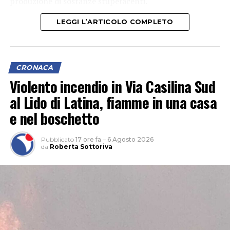
produzione di sostanze stupefacenti.
LEGGI L’ARTICOLO COMPLETO
CRONACA
Violento incendio in Via Casilina Sud
al Lido di Latina, fiamme in una casa
e nel boschetto
Pubblicato
17 ore fa
–
6 Agosto 2026
da
Roberta Sottoriva
L’attività, che si è svolta grazie anche al supporto del 1°
Reggimento Carabinieri Paracadutisti “Tuscania” e del
Nucleo Cinofili di Santa Maria Galeria, è nata da
un’attività info-investigativa cui sono seguiti
accertamenti sul territorio.