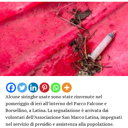
INCENDIO
CASILINA
SUD
ELICOTTERO
PROTEZIONE
INCENDIO
AIB VIGILI
CIVILE
CASILINA
DEL FUOCO
PASSO
SUD
GENOVESE
Alcune siringhe usate sono state rinvenute nel
pomeriggio di ieri all’interno del Parco Falcone e
Borsellino, a Latina. La segnalazione è arrivata dai
volontari dell’Associazione San Marco Latina, impegnati
nel servizio di presidio e assistenza alla popolazione.