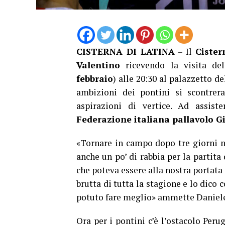
CISTERNA DI LATINA
– Il
Cister
Valentino
ricevendo la visita de
febbraio
) alle 20:30 al palazzetto de
ambizioni dei pontini si scontre
aspirazioni di vertice. Ad assist
Federazione italiana pallavolo G
«Tornare in campo dopo tre giorni no
anche un po’ di rabbia per la partit
che poteva essere alla nostra portata 
brutta di tutta la stagione e lo dic
potuto fare meglio» ammette Daniele 
Ora per i pontini c’è l’ostacolo Peru