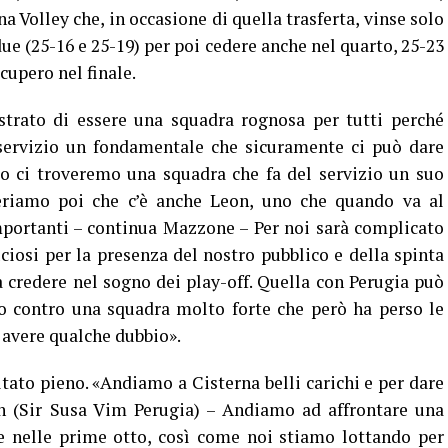
na Volley che, in occasione di quella trasferta, vinse solo
due (25-16 e 25-19) per poi cedere anche nel quarto, 25-23
cupero nel finale.
rato di essere una squadra rognosa per tutti perché
ervizio un fondamentale che sicuramente ci può dare
o ci troveremo una squadra che fa del servizio un suo
eriamo poi che c’è anche Leon, uno che quando va al
mportanti – continua Mazzone – Per noi sarà complicato
ciosi per la presenza del nostro pubblico e della spinta
a credere nel sogno dei play-off. Quella con Perugia può
to contro una squadra molto forte che però ha perso le
 avere qualche dubbio».
ultato pieno. «Andiamo a Cisterna belli carichi e per dare
n (Sir Susa Vim Perugia) – Andiamo ad affrontare una
e nelle prime otto, così come noi stiamo lottando per