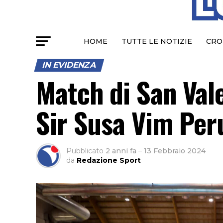
HOME
TUTTE LE NOTIZIE
CRO
IN EVIDENZA
Match di San Vale
Sir Susa Vim Per
Pubblicato
2 anni fa
–
13 Febbraio 2024
da
Redazione Sport