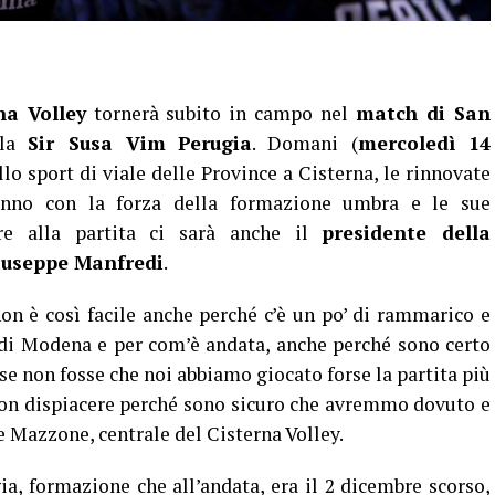
na Volley
tornerà subito in campo nel
match di San
lla
Sir Susa Vim
Perugia
. Domani (
mercoledì 14
llo sport di viale delle Province a Cisterna, le rinnovate
ranno con la forza della formazione umbra e le sue
ere alla partita ci sarà anche il
presidente della
iuseppe Manfredi
.
n è così facile anche perché c’è un po’ di rammarico e
a di Modena e per com’è andata, anche perché sono certo
se non fosse che noi abbiamo giocato forse la partita più
o con dispiacere perché sono sicuro che avremmo dovuto e
Mazzone, centrale del Cisterna Volley.
gia, formazione che all’andata, era il 2 dicembre scorso,