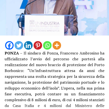
PONZA
– Il sindaco di Ponza, Francesco Ambrosino ha
ufficializzato l’avvio del percorso che porterà alla
“Solo dodici mesi fa eravamo seduti attorno a un tavolo
realizzazione del nuovo braccio di protezione del Porto
delle trattative complesso e drammatico per affrontare
Borbonico: “Un’infrastruttura attesa da anni che
una seria crisi aziendale che aveva avuto come
rappresenta una svolta strategica per la sicurezza della
conseguenza la gestione del ridimensionamento
navigazione, la protezione del patrimonio portuale e lo
dell’organico – commenta Gianluca Farina Segreterio
sviluppo economico dell’isola”. L’opera, nella sua prima
della Femca CISL di Latina – in quella fase critica la
fase esecutiva, potrà contare su un finanziamento
fermezza del sindacato, l’unione dei lavoratori e il senso
complessivo di 8 milioni di euro, di cui 4 milioni stanziati
di responsabilità di tutte le parti coinvolte hanno
da Casa Italia e 4 milioni dal Ministero delle