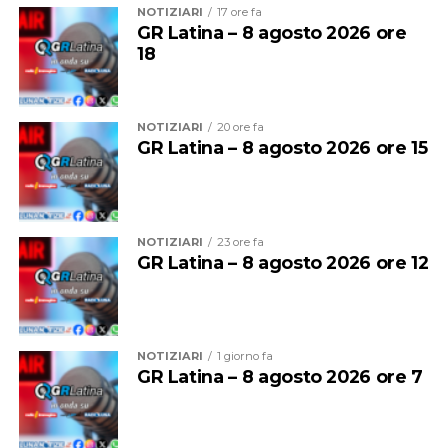
NOTIZIARI
17 ore fa
GR Latina – 8 agosto 2026 ore
18
Ad accompagnare la delegazione sono stati
il
NOTIZIARI
20 ore fa
presidente di Confagricoltura Latina Luigi Niccolini,
GR Latina – 8 agosto 2026 ore 15
il direttore Mauro D’Arcangeli e la vicedirettrice
Daniela Salvador
.
NOTIZIARI
23 ore fa
GR Latina – 8 agosto 2026 ore 12
NOTIZIARI
1 giorno fa
GR Latina – 8 agosto 2026 ore 7