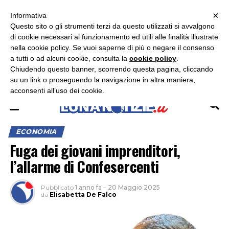
×
ASCOLTA RADIO LUNA
ASCOLTA RADIO IMMAGINE
ASCOLTA RADIO LATINA
Informativa
Questo sito o gli strumenti terzi da questo utilizzati si avvalgono
×
di cookie necessari al funzionamento ed utili alle finalità illustrate
nella cookie policy. Se vuoi saperne di più o negare il consenso
a tutti o ad alcuni cookie, consulta la
cookie policy
.
Chiudendo questo banner, scorrendo questa pagina, cliccando
su un link o proseguendo la navigazione in altra maniera,
acconsenti all’uso dei cookie.
ECONOMIA
Fuga dei giovani imprenditori,
l’allarme di Confesercenti
Pubblicato
1 anno fa
–
20 Maggio 2025
da
Elisabetta De Falco