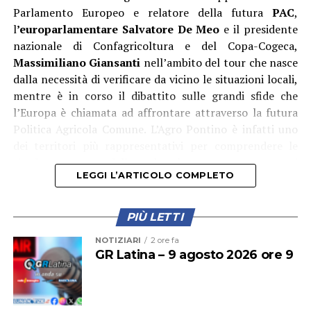
diportisti. L’obiettivo – ha proseguito Ambrosino – è
Parlamento Europeo e relatore della futura
PAC
,
quello di costruire una Ponza sempre più moderna,
l
’europarlamentare Salvatore De Meo
e il presidente
sostenibile e attrattiva, capace di coniugare tutela
nazionale di Confagricoltura e del Copa-Cogeca,
ambientale, innovazione tecnologica e crescita
Massimiliano Giansanti
nell’ambito del tour che nasce
economica. Il porto è il cuore pulsante dell’isola e
dalla necessità di verificare da vicino le situazioni locali,
investire sulla sua sicurezza significa investire sul futuro
mentre è in corso il dibattito sulle grandi sfide che
della nostra comunità».
l’Europa è chiamata ad affrontare attraverso la futura
Politica Agricola Comune. L’Agro Pontino è infatti uno
dei territori più rappresentativi per comprendere le
ricadute concrete delle scelte che saranno assunte nei
LEGGI L’ARTICOLO COMPLETO
prossimi anni.
PIÙ LETTI
NOTIZIARI
2 ore fa
GR Latina – 9 agosto 2026 ore 9