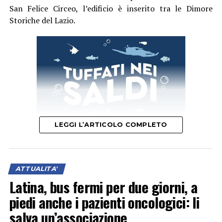
San Felice Circeo, l’edificio è inserito tra le Dimore
Storiche del Lazio.
LEGGI L’ARTICOLO COMPLETO
“L’intervento ha avuto come obiettivo principale la
ATTUALITA'
salvaguardia e la messa in sicurezza dell’intero
Latina, bus fermi per due giorni, a
manufatto, arrestando il degrado che negli anni aveva
piedi anche i pazienti oncologici: li
interessato la struttura e prevenendo possibili
salva un’associazione
cedimenti e distacchi di materiale – spiega in una nota il