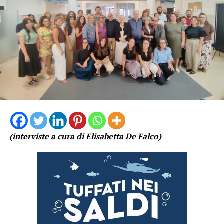
delle Dimore e dei Giardini Storici, previsto dalla Legge
Regionale 20 giugno 2016, n. 8, promosso dalla
Direzione Regionale Cultura e Lazio Creativo – Area
Valorizzazione del Patrimonio Culturale (Atto n. G13435
del 12 ottobre 2023).
(interviste a cura di Elisabetta De Falco)
“Ho chiesto a tutti i presenti nel Pulmino, di fare
almeno una foto per testimonianza e per dire ai vari
Comuni di svegliarsi – scrive in un post sui social Manfrè
– Almeno per le Persone che vengono da fuori, fate un
servizio gratuito per l’ospedale”.