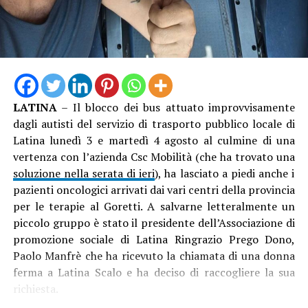
LATINA
– Il blocco dei bus attuato improvvisamente
Tra le scoperte, durante il restauro, anche l’antico
dagli autisti del servizio di trasporto pubblico locale di
sistema di scolo delle acque meteoriche, realizzato in
Latina lunedì 3 e martedì 4 agosto al culmine di una
pietra e rimasto nascosto per decenni sotto le
vertenza con l’azienda Csc Mobilità (che ha trovato una
superfetazioni moderne. “L’elemento è stato
soluzione nella serata di ieri
), ha lasciato a piedi anche i
accuratamente restaurato e riportato alla sua funzione
pazienti oncologici arrivati dai vari centri della provincia
originaria, restituendo alla torre un’importante
per le terapie al Goretti. A salvarne letteralmente un
testimonianza della sua configurazione storica”,
piccolo gruppo è stato il presidente dell’Associazione di
secondo il progetto curato dall’architetto Luca Calselli,
promozione sociale di Latina Ringrazio Prego Dono,
che ha anche diretto i lavori dell’impresa Caporini
Paolo Manfrè che ha ricevuto la chiamata di una donna
Costruzioni, in stretta collaborazione con il
ferma a Latina Scalo e ha deciso di raccogliere la sua
Responsabile del Progetto e con il funzionario delegato
richiesta.
del Ministero della Cultura.