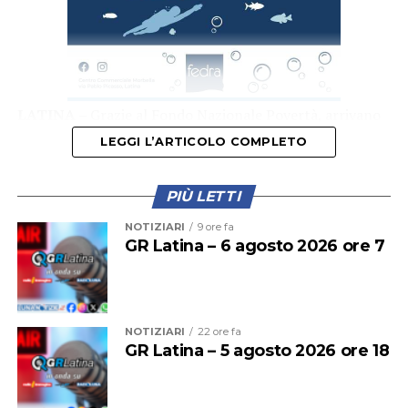
LATINA –
Grazie al Fondo Nazionale Povertà, arrivano
a Latina 22 nuovi assistenti sociali che, come prevede la
LEGGI L’ARTICOLO COMPLETO
legge, opereranno al servizio del capoluogo e
dell’intero distretto socio-sanitario Lt2, che comprende
PIÙ LETTI
anche i comuni di Pontinia, Sabaudia, Sermoneta e
Norma.
NOTIZIARI
9 ore fa
GR Latina – 6 agosto 2026 ore 7
NOTIZIARI
22 ore fa
GR Latina – 5 agosto 2026 ore 18