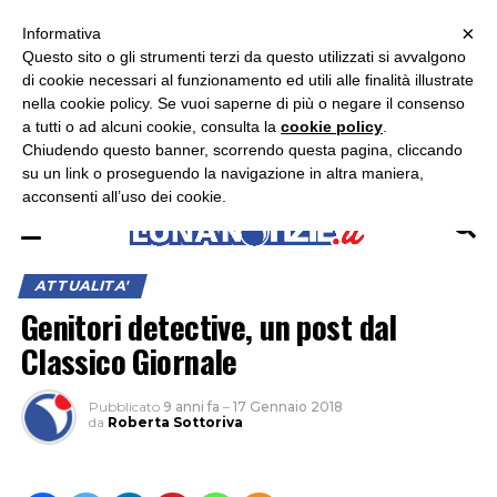
×
ASCOLTA RADIO LUNA
ASCOLTA RADIO IMMAGINE
ASCOLTA RADIO LATINA
Informativa
Questo sito o gli strumenti terzi da questo utilizzati si avvalgono
×
di cookie necessari al funzionamento ed utili alle finalità illustrate
nella cookie policy. Se vuoi saperne di più o negare il consenso
a tutti o ad alcuni cookie, consulta la
cookie policy
.
Chiudendo questo banner, scorrendo questa pagina, cliccando
su un link o proseguendo la navigazione in altra maniera,
acconsenti all’uso dei cookie.
ATTUALITA'
Genitori detective, un post dal
Classico Giornale
Pubblicato
9 anni fa
–
17 Gennaio 2018
da
Roberta Sottoriva