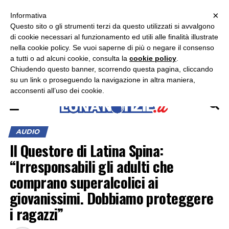
×
ASCOLTA RADIO LUNA
ASCOLTA RADIO IMMAGINE
ASCOLTA RADIO LATINA
Informativa
Questo sito o gli strumenti terzi da questo utilizzati si avvalgono
×
di cookie necessari al funzionamento ed utili alle finalità illustrate
nella cookie policy. Se vuoi saperne di più o negare il consenso
a tutti o ad alcuni cookie, consulta la
cookie policy
.
Chiudendo questo banner, scorrendo questa pagina, cliccando
su un link o proseguendo la navigazione in altra maniera,
acconsenti all’uso dei cookie.
AUDIO
Il Questore di Latina Spina:
“Irresponsabili gli adulti che
comprano superalcolici ai
giovanissimi. Dobbiamo proteggere
i ragazzi”