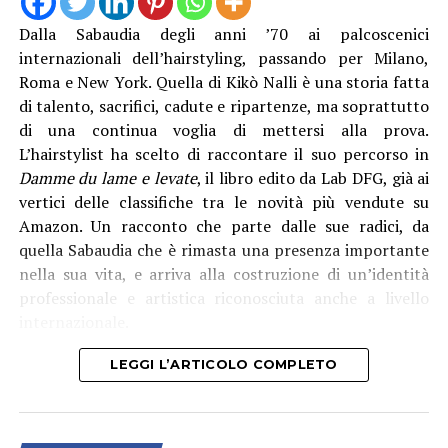
generale Natalino Corbo e il presidente del Consorzio di
Bonifica Lino Conti, erano presenti l’assessore regionale
Dalla Sabaudia degli anni ’70 ai palcoscenici
all’Agricoltura Giancarlo Righini, il direttore generale di
internazionali dell’hairstyling, passando per Milano,
Anbi Lazio Andrea Renna, il presidente della
Roma e New York. Quella di Kikò Nalli è una storia fatta
commissione regionale attività produttive, Vittorio
di talento, sacrifici, cadute e ripartenze, ma soprattutto
Sambucci e il sindaco di Terracina Francesco Giannetti.
di una continua voglia di mettersi alla prova.
L’hairstylist ha scelto di raccontare il suo percorso in
Damme du lame e levate
, il libro edito da Lab DFG, già ai
vertici delle classifiche tra le novità più vendute su
Amazon. Un racconto che parte dalle sue radici, da
quella Sabaudia che è rimasta una presenza importante
nella sua vita, e arriva alla costruzione di un’identità
professionale e artistica riconosciuta anche a livello
internazionale.
LEGGI L’ARTICOLO COMPLETO
Corbo – che ha seguito il progetto anche dal punto di