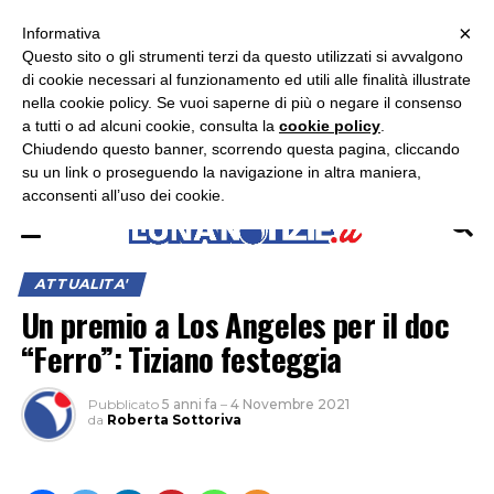
×
ASCOLTA RADIO LUNA
ASCOLTA RADIO IMMAGINE
ASCOLTA RADIO LATINA
Informativa
Questo sito o gli strumenti terzi da questo utilizzati si avvalgono
×
di cookie necessari al funzionamento ed utili alle finalità illustrate
nella cookie policy. Se vuoi saperne di più o negare il consenso
a tutti o ad alcuni cookie, consulta la
cookie policy
.
Chiudendo questo banner, scorrendo questa pagina, cliccando
su un link o proseguendo la navigazione in altra maniera,
acconsenti all’uso dei cookie.
ATTUALITA'
Un premio a Los Angeles per il doc
“Ferro”: Tiziano festeggia
Pubblicato
5 anni fa
–
4 Novembre 2021
da
Roberta Sottoriva