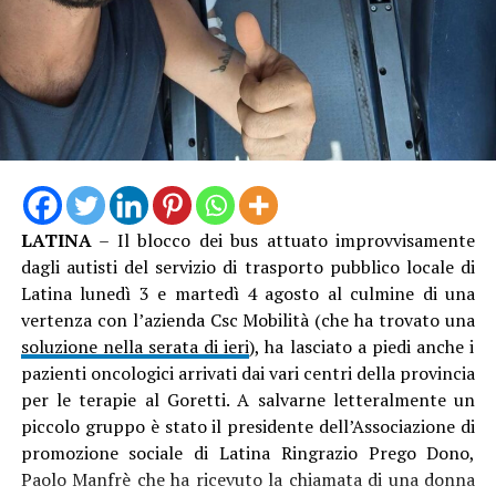
LATINA
– Il blocco dei bus attuato improvvisamente
Tra le scoperte, durante il restauro, anche l’antico
dagli autisti del servizio di trasporto pubblico locale di
sistema di scolo delle acque meteoriche, realizzato in
Latina lunedì 3 e martedì 4 agosto al culmine di una
pietra e rimasto nascosto per decenni sotto le
vertenza con l’azienda Csc Mobilità (che ha trovato una
superfetazioni moderne. “L’elemento è stato
soluzione nella serata di ieri
), ha lasciato a piedi anche i
accuratamente restaurato e riportato alla sua funzione
pazienti oncologici arrivati dai vari centri della provincia
originaria, restituendo alla torre un’importante
per le terapie al Goretti. A salvarne letteralmente un
testimonianza della sua configurazione storica”,
piccolo gruppo è stato il presidente dell’Associazione di
secondo il progetto curato dall’architetto Luca Calselli,
promozione sociale di Latina Ringrazio Prego Dono,
che ha anche diretto i lavori dell’impresa Caporini
Paolo Manfrè che ha ricevuto la chiamata di una donna