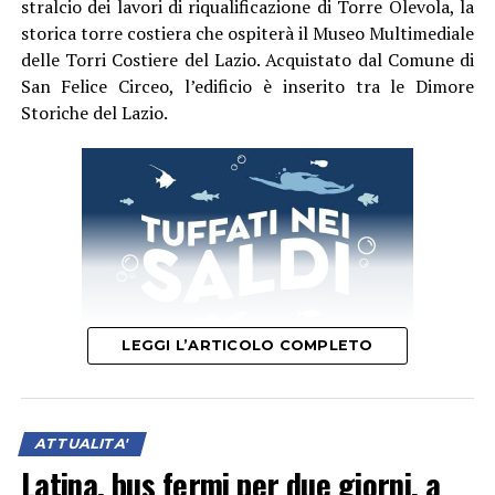
stralcio dei lavori di riqualificazione di Torre Olevola, la
storica torre costiera che ospiterà il Museo Multimediale
delle Torri Costiere del Lazio. Acquistato dal Comune di
San Felice Circeo, l’edificio è inserito tra le Dimore
Storiche del Lazio.
LEGGI L’ARTICOLO COMPLETO
“L’intervento ha avuto come obiettivo principale la
ATTUALITA'
salvaguardia e la messa in sicurezza dell’intero
Latina, bus fermi per due giorni, a