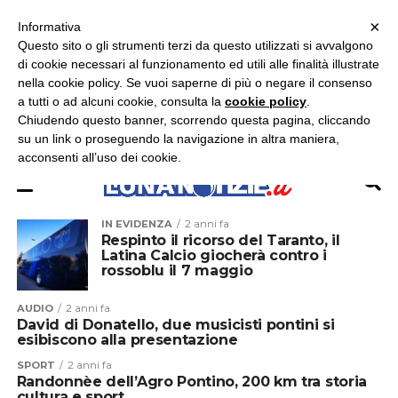
×
ASCOLTA RADIO LUNA
ASCOLTA RADIO IMMAGINE
ASCOLTA RADIO LATINA
Informativa
Questo sito o gli strumenti terzi da questo utilizzati si avvalgono
×
di cookie necessari al funzionamento ed utili alle finalità illustrate
nella cookie policy. Se vuoi saperne di più o negare il consenso
a tutti o ad alcuni cookie, consulta la
cookie policy
.
Chiudendo questo banner, scorrendo questa pagina, cliccando
su un link o proseguendo la navigazione in altra maniera,
acconsenti all’uso dei cookie.
IN EVIDENZA
2 anni fa
Respinto il ricorso del Taranto, il
Latina Calcio giocherà contro i
rossoblu il 7 maggio
AUDIO
2 anni fa
David di Donatello, due musicisti pontini si
esibiscono alla presentazione
SPORT
2 anni fa
Randonnèe dell’Agro Pontino, 200 km tra storia
cultura e sport