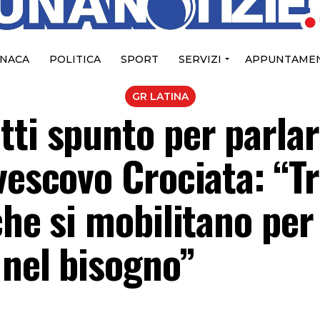
NACA
POLITICA
SPORT
SERVIZI
APPUNTAMEN
GR LATINA
ti spunto per parlar
vescovo Crociata: “Tr
che si mobilitano per
 nel bisogno”