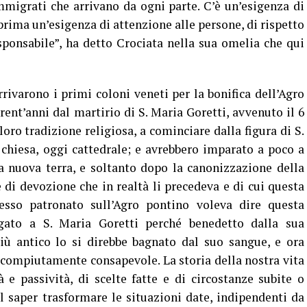
immigrati che arrivano da ogni parte. C’è un’esigenza di
rima un’esigenza di attenzione alle persone, di rispetto
esponsabile”, ha detto Crociata nella sua omelia che qui
arono i primi coloni veneti per la bonifica dell’Agro
ent’anni dal martirio di S. Maria Goretti, avvenuto il 6
loro tradizione religiosa, a cominciare dalla figura di S.
chiesa, oggi cattedrale; e avrebbero imparato a poco a
a nuova terra, e soltanto dopo la canonizzazione della
 di devozione che in realtà li precedeva e di cui questa
esso patronato sull’Agro pontino voleva dire questa
egato a S. Maria Goretti perché benedetto dalla sua
iù antico lo si direbbe bagnato dal suo sangue, e ora
compiutamente consapevole. La storia della nostra vita
à e passività, di scelte fatte e di circostanze subite o
 saper trasformare le situazioni date, indipendenti da