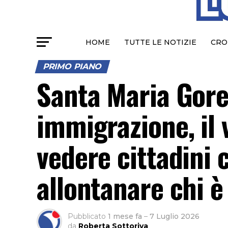
HOME
TUTTE LE NOTIZIE
CRO
PRIMO PIANO
Santa Maria Goret
immigrazione, il 
vedere cittadini 
allontanare chi è
Pubblicato
1 mese fa
–
7 Luglio 2026
da
Roberta Sottoriva