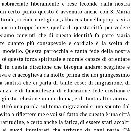
à abbracciate liberamente e rese feconde dalla nostra
un certo punto questo è avvenuto anche con S. Maria
urale, sociale e religioso, abbracciata nella propria vita
ancora troppo breve, quella di questa città, per vedere
 Siamo convinti che di questa identità fa parte Maria
rte quanto più consapevole e cordiale è la scelta di
 modello. Questa parrocchia e tanta fede della nostra
 sé questa forza spirituale e morale capace di orientare
È in questa direzione che bisogna andare: scegliere e
deva e ci accoglieva da molto prima che noi giungessimo
a santità che ci parla di tante cose: di migrazione, di
fanzia e di fanciullezza, di educazione, fede cristiana e
la giusta relazione uomo-donna, e di tanto altro ancora.
 Dirò una parola sul tema migrazioni e uno spunto dal
ito a riflettere me e voi sul fatto che questa è una città
titudine, e certo anche la fatica, di essere stati accolti
i ai nuovi immigrati che arrivano da ogni parte. C’è