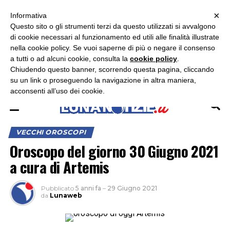
×
ASCOLTA RADIO LUNA
ASCOLTA RADIO IMMAGINE
ASCOLTA RADIO LATINA
Informativa
Questo sito o gli strumenti terzi da questo utilizzati si avvalgono
di cookie necessari al funzionamento ed utili alle finalità illustrate
nella cookie policy. Se vuoi saperne di più o negare il consenso
a tutti o ad alcuni cookie, consulta la
cookie policy
.
Chiudendo questo banner, scorrendo questa pagina, cliccando
su un link o proseguendo la navigazione in altra maniera,
acconsenti all’uso dei cookie.
VECCHI OROSCOPI
Oroscopo del giorno 30 Giugno 2021
a cura di Artemis
Pubblicato
5 anni fa
–
29 Giugno 2021
da
Lunaweb