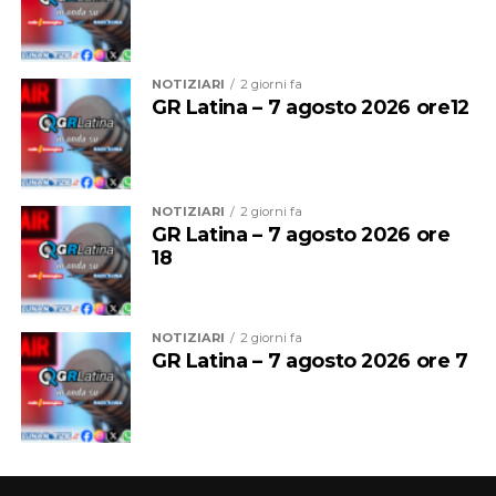
formazioni d’Eccellenza e squadre senior fino alla Serie
B Nazionale, un ulteriore tassello nel suo percorso di
crescita tecnica.
NOTIZIARI
2 giorni fa
GR Latina – 7 agosto 2026 ore12
Una crescita costante che oggi la società sceglie di
mettere nuovamente al servizio del proprio settore
giovanile, con la convinzione che investire nelle persone
significhi investire nel futuro del club.
NOTIZIARI
2 giorni fa
GR Latina – 7 agosto 2026 ore
18
NOTIZIARI
2 giorni fa
GR Latina – 7 agosto 2026 ore 7