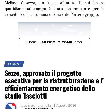
Melissa Cavazza, un team affiatato il cui lavoro
quotidiano sul campo è stato determinante per la
crescita tecnica e umana di Siria e dell’intero gruppo.
LEGGI L’ARTICOLO COMPLETO
SPORT
Sezze, approvato il progetto
esecutivo per la ristrutturazione e l’
efficientamento energetico dello
La società sportiva che negli anni si è fatta notare come
stadio Tasciotti
una delle più titolate d’Italia con podi in ogni fascia
d’età e categoria, sia nei campionati federali che
promozionali, parla oggi di un “risultato storico e senza
Pubblicato
1 giorno fa
–
8 Agosto 2026
da
Roberta Sottoriva