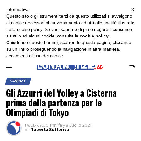
×
ASCOLTA RADIO LUNA
ASCOLTA RADIO IMMAGINE
ASCOLTA RADIO LATINA
Informativa
Questo sito o gli strumenti terzi da questo utilizzati si avvalgono
×
di cookie necessari al funzionamento ed utili alle finalità illustrate
nella cookie policy. Se vuoi saperne di più o negare il consenso
a tutti o ad alcuni cookie, consulta la
cookie policy
.
Chiudendo questo banner, scorrendo questa pagina, cliccando
su un link o proseguendo la navigazione in altra maniera,
acconsenti all’uso dei cookie.
SPORT
Gli Azzurri del Volley a Cisterna
prima della partenza per le
Olimpiadi di Tokyo
Pubblicato
5 anni fa
–
8 Luglio 2021
da
Roberta Sottoriva