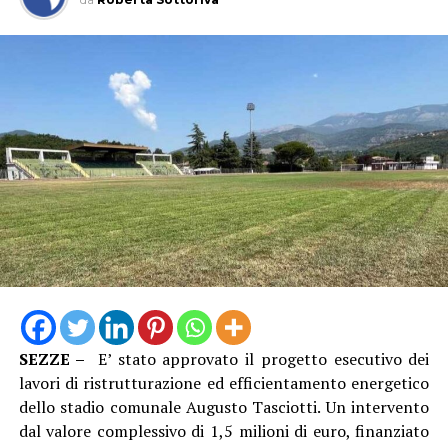
precedenti per la comunità apriliana: mai nessun atleta,
in alcuna disciplina sportiva, era riuscito a raggiungere
un traguardo di così alto livello internazionale”.
SEZZE –
E’ stato approvato il progetto esecutivo dei
“Vestire la maglia azzurra e conquistare il pass per un
lavori di ristrutturazione ed efficientamento energetico
Campionato Europeo è un sogno che diventa realtà, un
dello stadio comunale Augusto Tasciotti. Un intervento
coronamento incredibile per il lavoro svolto ogni
dal valore complessivo di 1,5 milioni di euro, finanziato
singolo giorno in palestra dal nostro staff e dalla nostra