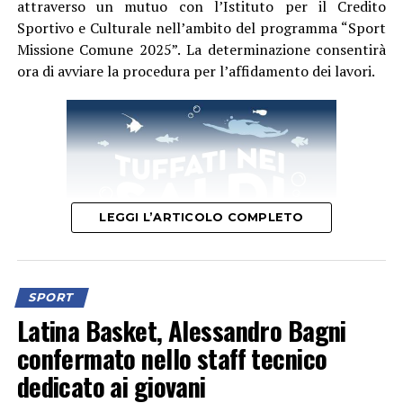
attraverso un mutuo con l’Istituto per il Credito
atleta – dichiara il Presidente Ing. Riccardo Palumbo –
Sportivo e Culturale nell’ambito del programma “Sport
In un periodo in cui la cronaca locale ci riserva spesso
Missione Comune 2025”. La determinazione consentirà
notizie ed eventi complessi, abbiamo il dovere e
ora di avviare la procedura per l’affidamento dei lavori.
l’orgoglio di raccontare l’altra faccia di Aprilia: quella
fatta di talento, sacrifici, bellezza e grandi vittorie.
Questo traguardo dimostra di cosa sono capaci i nostri
giovani quando vengono sostenuti con competenza e
amore per lo sport.”
LEGGI L’ARTICOLO COMPLETO
SPORT
Latina Basket, Alessandro Bagni
L’intervento – spiega in una nota l’Ente – interesserà
confermato nello staff tecnico
in maniera organica l’intero impianto sportivo
dedicato ai giovani
comunale e permetterà di restituire alla città una