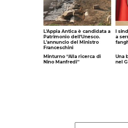
L’Appia Antica è candidata a
I sin
Patrimonio dell’Unesco.
a ser
L’annuncio del Ministro
fangh
Franceschini
Minturno “Alla ricerca di
Una b
Nino Manfredi”
nel G