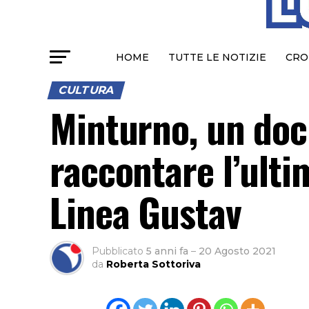
HOME
TUTTE LE NOTIZIE
CRO
CULTURA
Minturno, un doc
raccontare l’ulti
Linea Gustav
Pubblicato
5 anni fa
–
20 Agosto 2021
da
Roberta Sottoriva