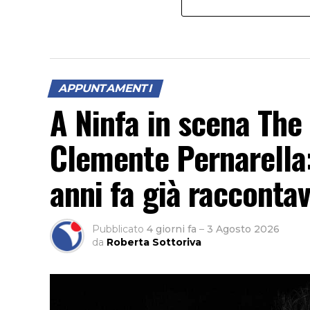
APPUNTAMENTI
A Ninfa in scena The
Clemente Pernarella
anni fa già raccontav
Pubblicato
4 giorni fa
–
3 Agosto 2026
da
Roberta Sottoriva