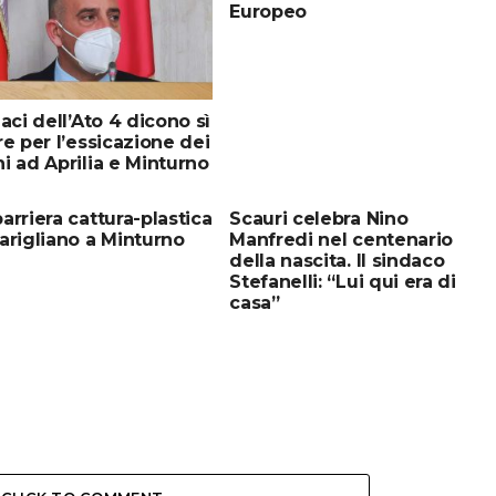
Europeo
daci dell’Ato 4 dicono sì
re per l’essicazione dei
i ad Aprilia e Minturno
arriera cattura-plastica
Scauri celebra Nino
arigliano a Minturno
Manfredi nel centenario
della nascita. Il sindaco
Stefanelli: “Lui qui era di
casa”