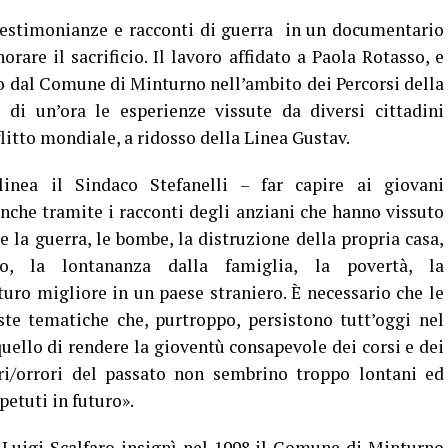
testimonianze e racconti di guerra in un documentario
are il sacrificio. Il lavoro affidato a Paola Rotasso, e
to dal Comune di Minturno nell’ambito dei Percorsi della
i un’ora le esperienze vissute da diversi cittadini
litto mondiale, a ridosso della Linea Gustav.
linea il Sindaco Stefanelli – far capire ai giovani
anche tramite i racconti degli anziani che hanno vissuto
e la guerra, le bombe, la distruzione della propria casa,
ero, la lontananza dalla famiglia, la povertà, la
turo migliore in un paese straniero. È necessario che le
te tematiche che, purtroppo, persistono tutt’oggi nel
uello di rendere la gioventù consapevole dei corsi e dei
rori/orrori del passato non sembrino troppo lontani ed
petuti in futuro».
 Luigi Scalfaro insignì nel 1998 il Comune di Minturno