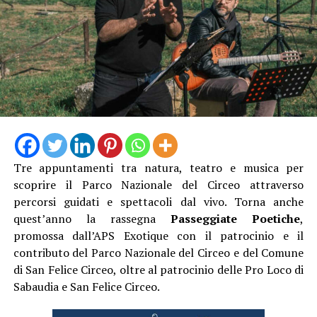
Tre appuntamenti tra natura, teatro e musica per
scoprire il Parco Nazionale del Circeo attraverso
Camminando nel borgo si incroceranno proposte
percorsi guidati e spettacoli dal vivo. Torna anche
artistiche per tutti i gusti. Presso l’Infermeria dei
quest’anno la rassegna
Passeggiate Poetiche
,
Conversi andrà in scena lo spettacolo di teatro-danza
promossa dall’APS Exotique con il patrocinio e il
“Le Donne del Fuoco” a cura di Piedi Scalzi, un’opera
contributo del Parco Nazionale del Circeo e del Comune
intensa ispirata all’universo femminile medievale,
di San Felice Circeo, oltre al patrocinio delle Pro Loco di
mentre la Grande Arena si accenderà con le maestose
Sabaudia e San Felice Circeo.
esibizioni di danza con il fuoco e teatro fisico della
compagnia Una Lamp.