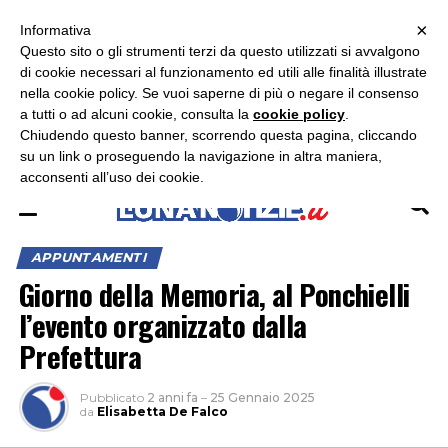
×
ASCOLTA RADIO LUNA
ASCOLTA RADIO IMMAGINE
ASCOLTA RADIO LATINA
Informativa
Questo sito o gli strumenti terzi da questo utilizzati si avvalgono
×
di cookie necessari al funzionamento ed utili alle finalità illustrate
nella cookie policy. Se vuoi saperne di più o negare il consenso
a tutti o ad alcuni cookie, consulta la
cookie policy
.
Chiudendo questo banner, scorrendo questa pagina, cliccando
su un link o proseguendo la navigazione in altra maniera,
acconsenti all’uso dei cookie.
APPUNTAMENTI
Giorno della Memoria, al Ponchielli
l’evento organizzato dalla
Prefettura
Pubblicato
2 anni fa
–
25 Gennaio 2025
da
Elisabetta De Falco