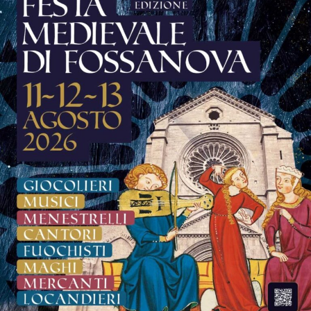
La musica continuerà poi ad essere protagonista sui tre
palchi della festa.
Sul palco del
Grappa Jazz Festival
salirà il
Luca
Mannutza & Paolo Recchia Duo,
raffinata formazione
composta da pianoforte e sassofono contralto, mentre
domenica 9 agosto il festival chiuderà con il Jordan
Corda 5et
, formazione guidata dal vibrafonista Jordan